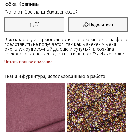
юбка Крапивы
Фото от: Светланы Захаренковой
23
Всю красоту и гармоничность этого комплекта на фото
представить не получается, так как манекен у меня
очень уж худосочный да еще и сутулый, а хозяйка
прекрасно-женственна, статна и ладна???? Из чего же
всё это сложилось. Похожую блузочку увидели в
Читать полное описание
Мануфактуре «Дымов Керамика» на ВДНХ, фасончик
повторила, добавив нужные вытачки и посадив
рукавчики. Ткань микровельвет 100% хлопок тактильно
Ткани и фурнитура, использованные в работе
неимоверно приятная, снимать не хочется. Материал
одновременно тонкий, плотный и мягкий, с бархатистой
поверхностью, лицевая сторона фактурная в очень
мелкий невысокий рубчик. Совсем не тянется, так что
ничего сильно облегающего из него не сшить,
складочки только мягкие можно заложить, а лучше
оборочки. А еще как отделка к более плотным тканям
прекрасно подойдет. Почти не крошится, и помять его
очень трудно. В общем, использовав имеющийся отрез,
купила еще один такой же, вот как раз на отделку
другого более классического и крупного вельвета????
Ну а крапиву давно хотела попробовать, кажется, еще