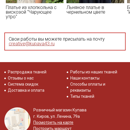
Платье из хлопкольна с
Льняное платье в
Б
вискозой "Чарующее
чернильном цвете
"
утро"
Свои работы вы можете присылать на почту
creative@kupava43.ru
Распродажа тканей
Работы из наших тканей
Отзывы о нас
Наши контакты
Система скидок
Способы оплаты и
Доставка и оплата
реквизиты
Типы тканей
Розничный магазин Купава
г. Киров, ул. Ленина, 79а
Посмотреть на карте
Построить маршрут