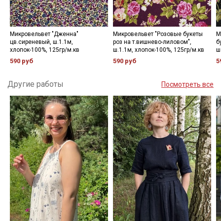
Микровельвет "Дженна"
Микровельвет "Розовые букеты
М
цв.сиреневый, ш.1.1м,
роз на т.вишнево-лиловом",
б
хлопок-100%, 125гр/м.кв
ш.1.1м, хлопок-100%, 125гр/м.кв
ш
590 руб
590 руб
5
Другие работы
Посмотреть все