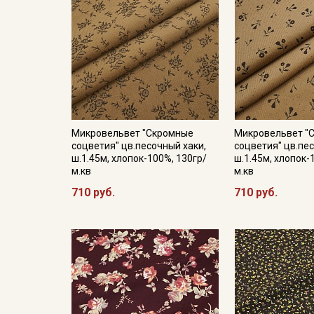
Микровельвет "Скромные
Микровельвет "
соцветия" цв.песочный хаки,
соцветия" цв.пе
ш.1.45м, хлопок-100%, 130гр/
ш.1.45м, хлопок-
м.кв
м.кв
710 руб.
710 руб.