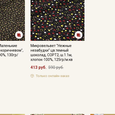
Маленькие
Микровельвет "Нежные
-коричневом",
незабудки" цв.темный
00%, 130гр/
шоколад, СОРТ2, ш.1.1м,
хлопок-100%, 125гр/м.кв
413 руб.
590 руб.
Только онлайн-заказ