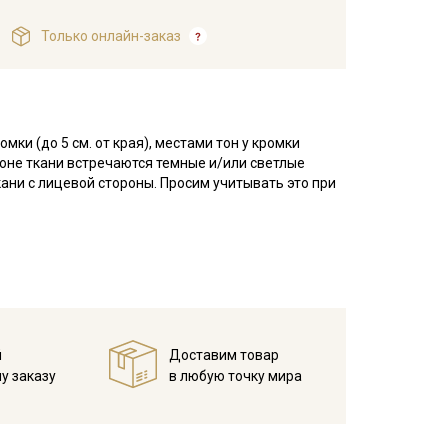
Только онлайн-заказ
мки (до 5 см. от края), местами тон у кромки
роне ткани встречаются темные и/или светлые
ани с лицевой стороны. Просим учитывать это при
иал с бархатистой поверхностью. Лицевая сторона
умажного ворса.
: свитшотов, юбок, брюк, комбинезонов,
ся в изделиях для интерьера: декоративные
елей одежды, рекомендуем выбирать силуэты без
опка и растяжению не поддается, сминаемость
й
Доставим товар
ления ворса, при пошиве важно раскладывать
у заказу
в любую точку мира
мпературе дальнейших стирок, не выше 30C, не
ендуется стирать отдельно от светлых тонов).