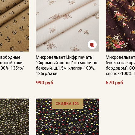
Свободные
Микровельвет Цифр.печать
Микровельвет
сочный хаки,
"Скромный нюанс" цв.молочно-
букеты на кор
100%, 135гр/
бежеый, ш.1.5м, хлопок-100%,
бордовом", СО
135гр/м.кв
хлопок-100%, 
990 руб.
570 руб.
СКИДКА 30%