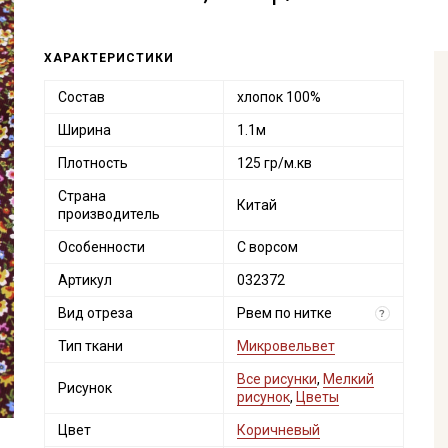
ХАРАКТЕРИСТИКИ
Состав
хлопок 100%
Ширина
1.1м
Плотность
125 гр/м.кв
Страна
Китай
производитель
Особенности
С ворсом
Артикул
032372
Вид отреза
Рвем по нитке
?
Тип ткани
Микровельвет
Все рисунки
,
Мелкий
Рисунок
рисунок
,
Цветы
Цвет
Коричневый