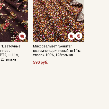
 "Цветочные
Микровельвет "Бонита"
ичнево-
цв.темно-коричневый, ш.1.1м,
РТ2, ш.1.1м,
хлопок-100%, 125гр/м.кв
125гр/м.кв
590 руб.