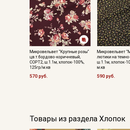
Микровельвет "Крупные розы"
Микровельвет "
цв.т.бордово-коричневый,
лютики на темно
СОРТ2, ш.1.1м, хлопок-100%,
ш.1.1м, хлопок-1
125гр/м.кв
м.кв
570 руб.
590 руб.
Товары из раздела Хлопок