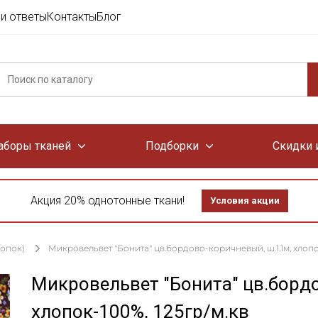
и ответы
Контакты
Блог
аборы тканей
Подборки
Скидки 
Акция 20% однотонные ткани!
Условия акции
лопок)
Микровельвет "Бонита" цв.бордово-коричневый, ш.1.1м, хлопок
Микровельвет "Бонита" цв.бордо
хлопок-100%, 125гр/м.кв