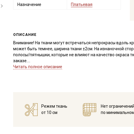
Назначение
Платьевая
ОПИСАНИЕ
Внимание! На ткани могут встречаться непрокрасы вдоль кро
может быть темнее, ширина ткани ±2см. На изнаночной сто
полосы/пятнышки, которые не влияют на качество окраса тк
заказе.
Читать полное описание
Микровельвет - плотный, мягкий, приятный на ощупь матер
фактурная, в узкую полоску-рубчик из короткого хлопчатоб
Прекрасно подходит для пошива взрослой и детской одежды
спортивных костюмов в городском стиле, роскошно смотрит
подушки, интерьерные игрушки, портьеры. При выборе мод
сильного облегания и натяжения, так как ткань из 100% хл
Режем ткань
Нет ограничени
средняя. Оттенок ткани меняется в зависимости от направ
от 10 см
по минимальном
элементы выкройки в одном направлении.
Дает усадку до 5% перед пошивом постирайте отрез при те
замачивать (у ярких расцветок краситель не стойкий, реком
Уход: