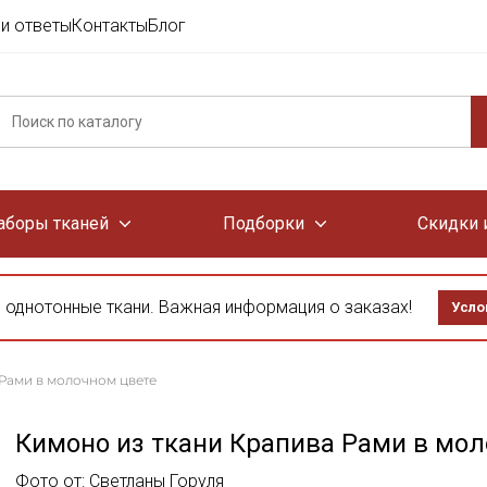
и ответы
Контакты
Блог
аборы тканей
Подборки
Скидки 
 однотонные ткани. Важная информация о заказах!
Усло
Рами в молочном цвете
Кимоно из ткани Крапива Рами в мо
Фото от: Светланы Горуля