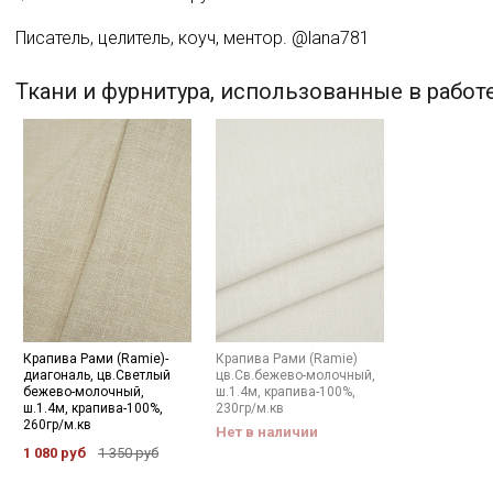
Писатель, целитель, коуч, ментор. @lana781
Ткани и фурнитура, использованные в работ
Крапива Рами (Ramie)-
Крапива Рами (Ramie)
диагональ, цв.Светлый
цв.Св.бежево-молочный,
бежево-молочный,
ш.1.4м, крапива-100%,
ш.1.4м, крапива-100%,
230гр/м.кв
260гр/м.кв
Нет в наличии
1 080 руб
1 350 руб
Секретная рассылка от