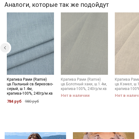
Аналоги, которые так же подойдут
Купава
Мы публикуем здесь дополнительные
промокоды и скидки до 30% на узкие
категории тканей
Электронная почта
Крапива Рами (Ramie)
Крапива Рами (Ramie)
Крапива Рами
Подписаться
цв.Пыльный св.бирюзово-
цв.Болотный хаки, ш.1.4м,
цв.Кэмел, ш.1
серый, ш.1.4м,
крапива-100%, 240гр/м.кв
крапива-100%
крапива-100%, 240гр/м.кв
Нет в наличии
Нет в нали
Ознакомлен(а) с
Политикой обработки персональных
784 руб
980 руб
данных
и даю
Согласие на обработку персональных
данных
Даю
Согласие на получение рекламных и
информационных рассылок