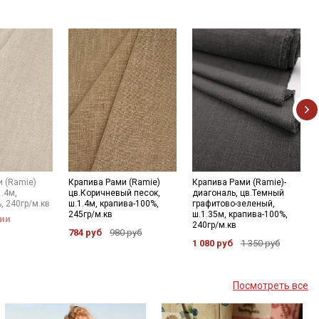
 (Ramie)
Крапива Рами (Ramie)
Крапива Рами (Ramie)-
.4м,
цв.Коричневый песок,
диагональ, цв.Темный
, 240гр/м.кв
ш.1.4м, крапива-100%,
графитово-зеленый,
245гр/м.кв
ш.1.35м, крапива-100%,
чии
240гр/м.кв
784 руб
980 руб
1 080 руб
1 350 руб
Посмотреть все