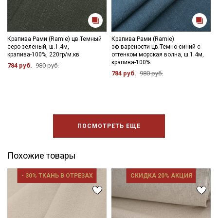
Крапива Рами (Ramie) цв.Темный
Крапива Рами (Ramie)
серо-зеленый, ш.1.4м,
эф.варености цв.Темно-синий с
крапива-100%, 220гр/м.кв
оттенком морская волна, ш.1.4м,
крапива-100%
784 руб.
980 руб.
784 руб.
980 руб.
ПОСМОТРЕТЬ ЕЩЕ
Похожие товары
- 30% ТКАНЬ В ОТРЕЗАХ
СКИДКА 20% АКЦИЯ