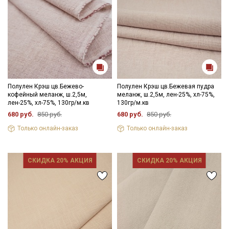
Полулен Крэш цв.Бежево-
Полулен Крэш цв.Бежевая пудра
кофейный меланж, ш.2,5м,
меланж, ш.2,5м, лен-25%, хл-75%,
лен-25%, хл-75%, 130гр/м.кв
130гр/м.кв
680 руб.
850 руб.
680 руб.
850 руб.
Только онлайн-заказ
Только онлайн-заказ
СКИДКА 20% АКЦИЯ
СКИДКА 20% АКЦИЯ