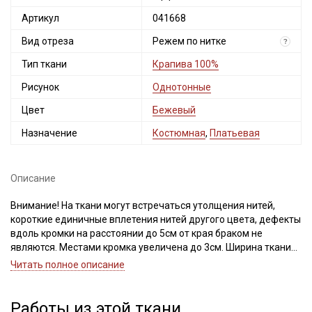
Артикул
041668
Вид отреза
Режем по нитке
?
Тип ткани
Крапива 100%
Рисунок
Однотонные
Цвет
Бежевый
Назначение
Костюмная
,
Платьевая
Описание
Внимание! На ткани могут встречаться утолщения нитей,
короткие единичные вплетения нитей другого цвета, дефекты
вдоль кромки на расстоянии до 5см от края браком не
являются. Местами кромка увеличена до 3см. Ширина ткани
±2см. Просим учитывать это при покупке.
Читать полное описание
При продаже ткань режем по нитке. Просим учитывать это
при заказе.
Работы из этой ткани