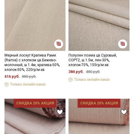
Мерный лоскут Крапива Рами
Полулен поэма цв.Суровый,
(Ramie) с хлопком цв.Бежево-
СОРТ2, ш.1.5м, лен-30%,
молочный, ш.1.4м, крапива-50%,
хлопок-70%, 155гр/м.кв
хлопок-50%, 220гр/м.кв
384 руб.
480 руб.
616 руб.
880 руб.
Только онлайн-заказ
Только онлайн-заказ
СКИДКА 20% АКЦИЯ
СКИДКА 20% АКЦИЯ