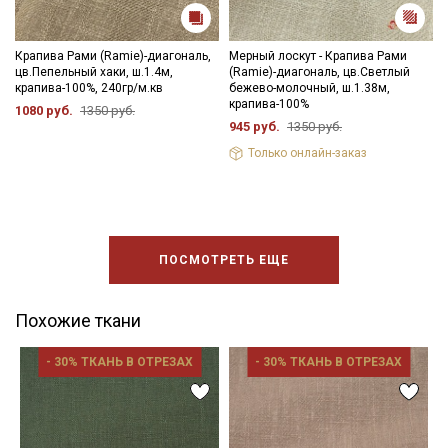
Крапива Рами (Ramie)-диагональ,
Мерный лоскут - Крапива Рами
цв.Пепельный хаки, ш.1.4м,
(Ramie)-диагональ, цв.Светлый
крапива-100%, 240гр/м.кв
бежево-молочный, ш.1.38м,
крапива-100%
1080 руб.
1350 руб.
945 руб.
1350 руб.
Только онлайн-заказ
ПОСМОТРЕТЬ ЕЩЕ
Похожие ткани
- 30% ТКАНЬ В ОТРЕЗАХ
- 30% ТКАНЬ В ОТРЕЗАХ