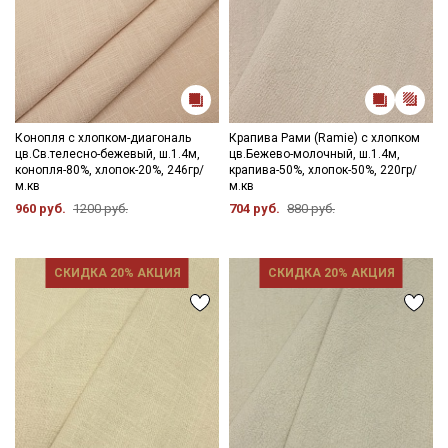
Конопля с хлопком-диагональ
Крапива Рами (Ramie) с хлопком
цв.Св.телесно-бежевый, ш.1.4м,
цв.Бежево-молочный, ш.1.4м,
конопля-80%, хлопок-20%, 246гр/
крапива-50%, хлопок-50%, 220гр/
м.кв
м.кв
960 руб.
1200 руб.
704 руб.
880 руб.
СКИДКА 20% АКЦИЯ
СКИДКА 20% АКЦИЯ