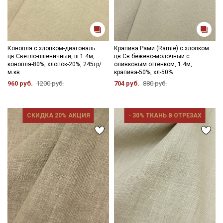
Конопля с хлопком-диагональ
Крапива Рами (Ramie) с хлопком
цв.Светло-пшеничный, ш.1.4м,
цв.Св.бежево-молочный с
конопля-80%, хлопок-20%, 245гр/
оливковым оттенком, 1.4м,
м.кв
крапива-50%, хл-50%
960 руб.
1200 руб.
704 руб.
880 руб.
СКИДКА 20% АКЦИЯ
- 30% ТКАНЬ В ОТРЕЗАХ