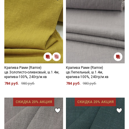
Крапива Рами (Ramie)
Крапива Рами (Ramie)
цв.Золотисто-оливковый, ш.1.4м,
цв.Пепельный, ш.1.4м,
крапива-100%, 240гр/м.кв
крапива-100%, 240гр/м.кв
784 руб.
980 руб.
784 руб.
980 руб.
СКИДКА 20% АКЦИЯ
СКИДКА 20% АКЦИЯ
Секретная рассылка от Купава
Мы публикуем здесь дополнительные
промокоды и скидки до 30% на узкие