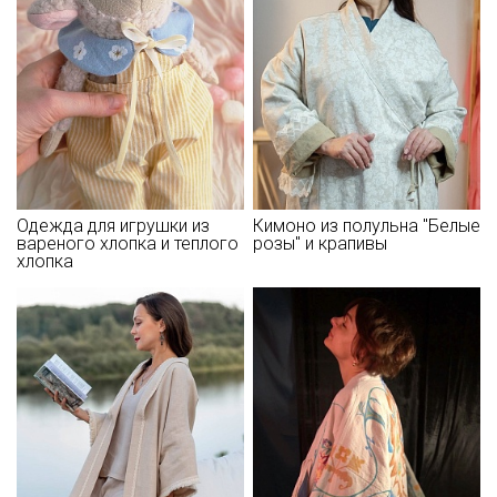
рекомендуется глажка с изнаночной стороны; сушить в
подвешенном расправленном состоянии.
Цветопередача может отличаться от оригинального цвета
ткани в зависимости от настроек вашего монитора и в
зависимости от партии тон ткани может отличаться.
Одежда для игрушки из
Кимоно из полульна "Белые
вареного хлопка и теплого
розы" и крапивы
хлопка