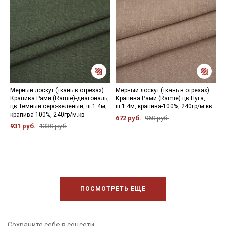
Мерный лоскут (ткань в отрезах)
Мерный лоскут (ткань в отрезах)
К
Крапива Рами (Ramie)-диагональ,
Крапива Рами (Ramie) цв.Нуга,
ц
цв.Темный серо-зеленый, ш.1.4м,
ш.1.4м, крапива-100%, 240гр/м.кв
к
крапива-100%, 240гр/м.кв
672 руб.
960 руб.
1
931 руб.
1330 руб.
ПОСМОТРЕТЬ ЕЩЕ
Сохраните себе в соцсети