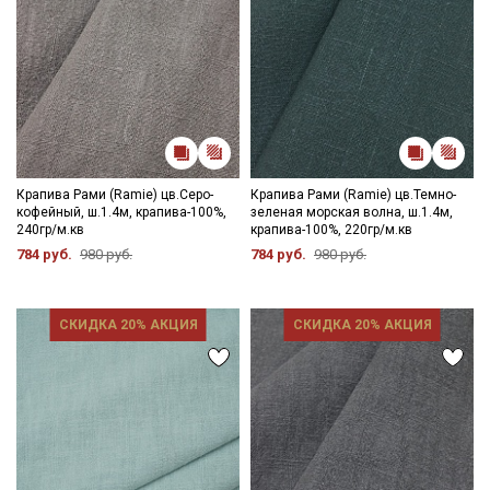
категории тканей
Электронная почта
Подписаться
Крапива Рами (Ramie) цв.Серо-
Крапива Рами (Ramie) цв.Темно-
кофейный, ш.1.4м, крапива-100%,
зеленая морская волна, ш.1.4м,
240гр/м.кв
крапива-100%, 220гр/м.кв
Ознакомлен(а) с
Политикой обработки персональных
данных
и даю
Согласие на обработку персональных
784 руб.
980 руб.
784 руб.
980 руб.
данных
Даю
Согласие на получение рекламных и
информационных рассылок
СКИДКА 20% АКЦИЯ
СКИДКА 20% АКЦИЯ