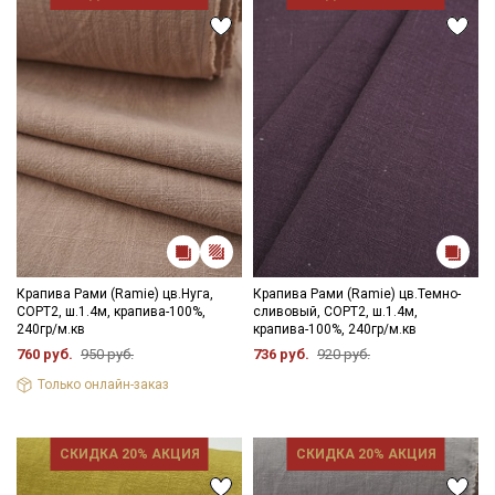
Крапива Рами (Ramie) цв.Нуга,
Крапива Рами (Ramie) цв.Темно-
СОРТ2, ш.1.4м, крапива-100%,
сливовый, СОРТ2, ш.1.4м,
240гр/м.кв
крапива-100%, 240гр/м.кв
760 руб.
950 руб.
736 руб.
920 руб.
Только онлайн-заказ
СКИДКА 20% АКЦИЯ
СКИДКА 20% АКЦИЯ