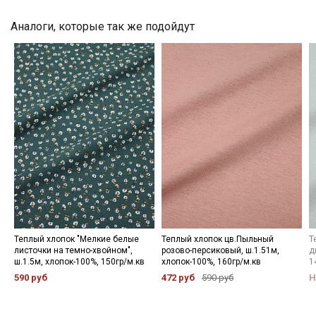
категории тканей
Аналоги, которые так же подойдут
Электронная почта
Подписаться
Ознакомлен(а) с
Политикой обработки персональных
данных
и даю
Согласие на обработку персональных
данных
Даю
Согласие на получение рекламных и
информационных рассылок
Теплый хлопок "Мелкие белые
Теплый хлопок цв.Пыльный
Т
листочки на темно-хвойном",
розово-персиковый, ш.1.51м,
д
ш.1.5м, хлопок-100%, 150гр/м.кв
хлопок-100%, 160гр/м.кв
1
590 руб
472 руб
590 руб
Н