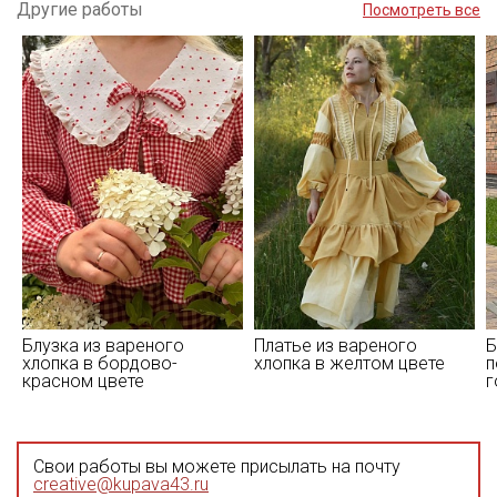
Другие работы
Посмотреть все
Блузка из вареного
Платье из вареного
Б
хлопка в бордово-
хлопка в желтом цвете
п
красном цвете
г
Свои работы вы можете присылать на почту
creative@kupava43.ru