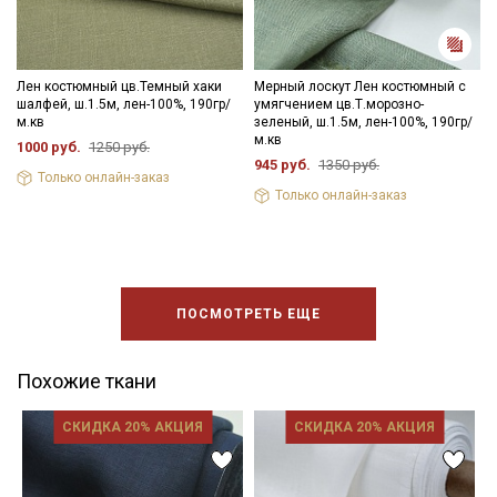
Лен костюмный цв.Темный хаки
Мерный лоскут Лен костюмный с
шалфей, ш.1.5м, лен-100%, 190гр/
умягчением цв.Т.морозно-
м.кв
зеленый, ш.1.5м, лен-100%, 190гр/
м.кв
1000 руб.
1250 руб.
945 руб.
1350 руб.
Только онлайн-заказ
Только онлайн-заказ
ПОСМОТРЕТЬ ЕЩЕ
Похожие ткани
СКИДКА 20% АКЦИЯ
СКИДКА 20% АКЦИЯ