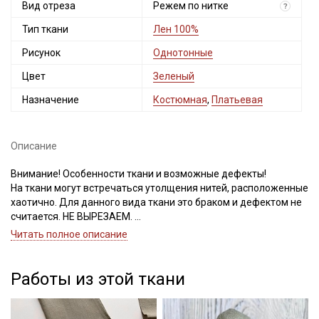
Вид отреза
Режем по нитке
?
Тип ткани
Лен 100%
Рисунок
Однотонные
Цвет
Зеленый
Назначение
Костюмная
,
Платьевая
Описание
Внимание! Особенности ткани и возможные дефекты!
На ткани могут встречаться утолщения нитей, расположенные
хаотично. Для данного вида ткани это браком и дефектом не
считается. НЕ ВЫРЕЗАЕМ.
Просим учитывать данную особенность при заказе.
Читать полное описание
Ткань обладает высокой прочностью, гигроскопичностью,
теплопроводностью и устойчивостью к износам, высокой
Работы из этой ткани
сминаемостью; переплетение полотняное; на ощупь мягкая;
не просвечивает; усадка до 10%, неаллергенна;
Применение ткани: мужская, женская и детская одежда,