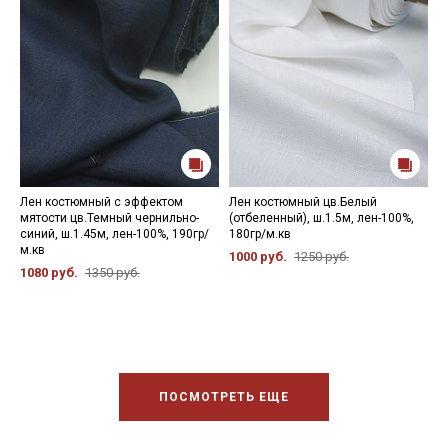
Лен костюмный с эффектом
Лен костюмный цв.Белый
Л
мятости цв.Темный чернильно-
(отбеленный), ш.1.5м, лен-100%,
т
синий, ш.1.45м, лен-100%, 190гр/
180гр/м.кв
л
м.кв
1000 руб.
1250 руб.
9
1080 руб.
1350 руб.
ПОСМОТРЕТЬ ЕЩЕ