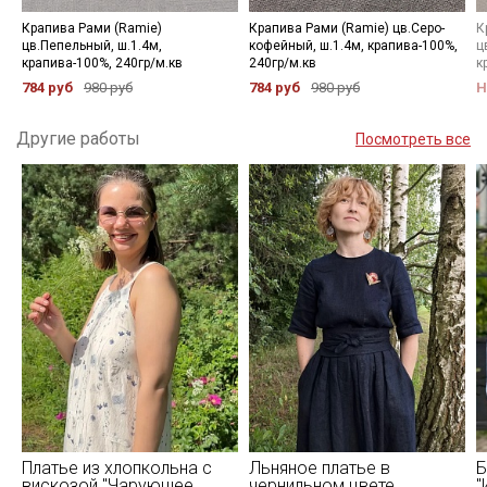
Крапива Рами (Ramie)
Крапива Рами (Ramie) цв.Серо-
К
цв.Пепельный, ш.1.4м,
кофейный, ш.1.4м, крапива-100%,
ц
крапива-100%, 240гр/м.кв
240гр/м.кв
к
784 руб
980 руб
784 руб
980 руб
Н
Другие работы
Посмотреть все
Платье из хлопкольна с
Льняное платье в
Б
вискозой "Чарующее
чернильном цвете
"