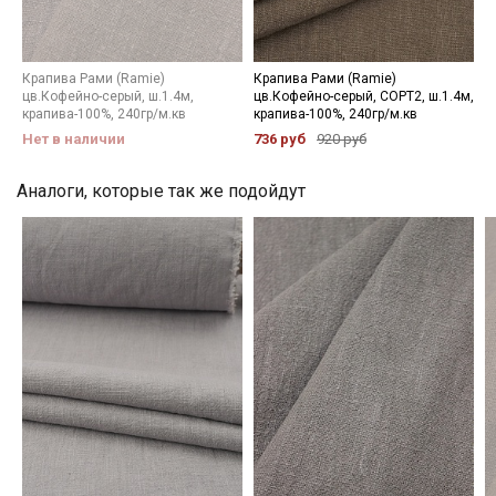
Мы публикуем здесь дополнительные
промокоды и скидки до 30% на узкие
категории тканей
Крапива Рами (Ramie)
Крапива Рами (Ramie)
цв.Кофейно-серый, ш.1.4м,
цв.Кофейно-серый, СОРТ2, ш.1.4м,
крапива-100%, 240гр/м.кв
крапива-100%, 240гр/м.кв
Электронная почта
Нет в наличии
736 руб
920 руб
Аналоги, которые так же подойдут
Подписаться
Ознакомлен(а) с
Политикой обработки персональных
данных
и даю
Согласие на обработку персональных
данных
Даю
Согласие на получение рекламных и
информационных рассылок