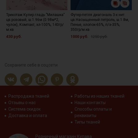
Трикотаж Кулир.гладь "Милашка"
Футер-петля диагональ 3-х нит.
Ф
цв.розовый, ш.1.96м (0.98м*2,
цв.Насыщенный петроль, ш.1.8м,
ж
чулок), Компакт, хл-100%, 140гр/
Пенье, хлопок-65%, п/э-35%,
ч
м.кв
350гр/м.кв
5
430 руб.
1000 руб.
1250 руб.
Сохраните себе в соцсети
Распродажа тканей
Работы из наших тканей
Отзывы о нас
Наши контакты
Система скидок
Способы оплаты и
Доставка и оплата
реквизиты
Типы тканей
Розничный магазин Купава