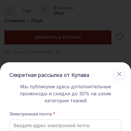
В наличии
шт
24 шт
Стоимость —
70
руб
ДОБАВИТЬ В КОРЗИНУ
Только онлайн-заказ
Характеристики
Секретная рассылка от Купава
Артикул
020435
Мы публикуем здесь дополнительные
Комплекты образцов ткани
,
промокоды и скидки до 30% на узкие
Тип ткани
Футер 3-х нитка петля
категории тканей
Назначение
Образцы ткани
Электронная почта
Описание