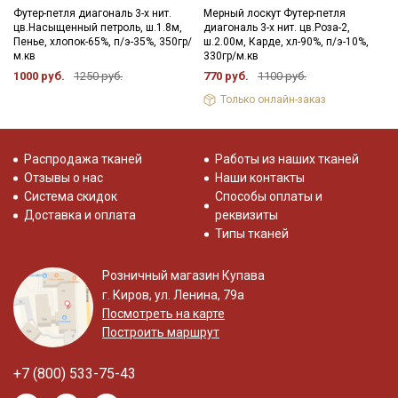
Футер-петля диагональ 3-х нит.
Мерный лоскут Футер-петля
цв.Насыщенный петроль, ш.1.8м,
диагональ 3-х нит. цв.Роза-2,
Пенье, хлопок-65%, п/э-35%, 350гр/
ш.2.00м, Карде, хл-90%, п/э-10%,
м.кв
330гр/м.кв
1000 руб.
1250 руб.
770 руб.
1100 руб.
Только онлайн-заказ
Распродажа тканей
Работы из наших тканей
Отзывы о нас
Наши контакты
Система скидок
Способы оплаты и
Доставка и оплата
реквизиты
Типы тканей
Розничный магазин Купава
г. Киров, ул. Ленина, 79а
Посмотреть на карте
Построить маршрут
+7 (800) 533-75-43