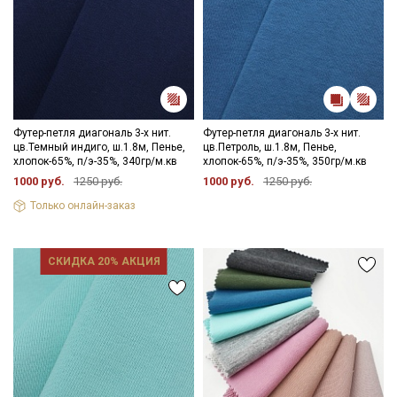
Футер-петля диагональ 3-х нит.
Футер-петля диагональ 3-х нит.
цв.Темный индиго, ш.1.8м, Пенье,
цв.Петроль, ш.1.8м, Пенье,
хлопок-65%, п/э-35%, 340гр/м.кв
хлопок-65%, п/э-35%, 350гр/м.кв
1000 руб.
1250 руб.
1000 руб.
1250 руб.
Только онлайн-заказ
СКИДКА 20% АКЦИЯ