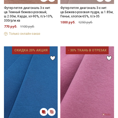
Футер-петля диагональ 3-х нит.
Футер-петля диагональ 3-х нит.
цв.Темный бежево-розовый,
цв.Бежево-розовая пудра, ш.1.85м,
ш.2.00м, Карде, хл-90%, п/э-10%,
Пенье, хлопок-65%, п/э-35
330гр/м.кв
1000 руб.
1250 руб.
770 руб.
1100 руб.
Только онлайн-заказ
СКИДКА 20% АКЦИЯ
- 30% ТКАНЬ В ОТРЕЗАХ