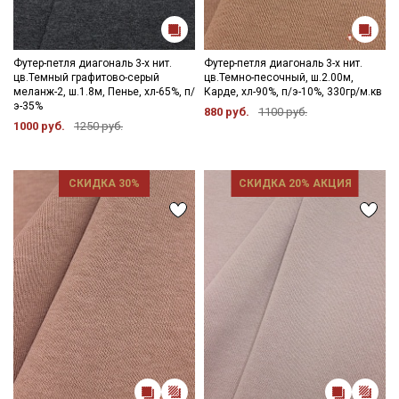
Ознакомлен(а) с
Политикой обработки персональных
данных
и даю
Согласие на обработку персональных
данных
Футер-петля диагональ 3-х нит.
Футер-петля диагональ 3-х нит.
цв.Темный графитово-серый
цв.Темно-песочный, ш.2.00м,
Даю
Согласие на получение рекламных и
меланж-2, ш.1.8м, Пенье, хл-65%, п/
Карде, хл-90%, п/э-10%, 330гр/м.кв
информационных рассылок
э-35%
880 руб.
1100 руб.
1000 руб.
1250 руб.
СКИДКА 30%
СКИДКА 20% АКЦИЯ