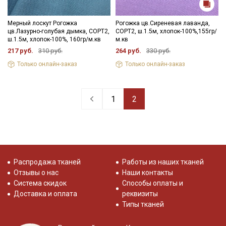
Мерный лоскут Рогожка
Рогожка цв.Сиреневая лаванда,
цв.Лазурно-голубая дымка, СОРТ2,
СОРТ2, ш.1.5м, хлопок-100%,155гр/
ш.1.5м, хлопок-100%, 160гр/м.кв
м.кв
217 руб.
310 руб.
264 руб.
330 руб.
Только онлайн-заказ
Только онлайн-заказ
1
2
Распродажа тканей
Работы из наших тканей
Отзывы о нас
Наши контакты
Система скидок
Способы оплаты и
Доставка и оплата
реквизиты
Типы тканей