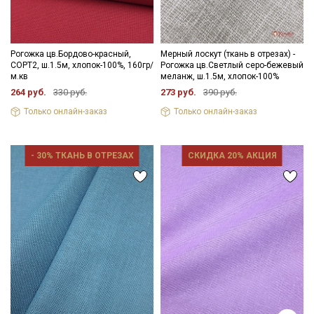
Подписаться
Рогожка цв.Бордово-красный,
Мерный лоскут (ткань в отрезах) -
СОРТ2, ш.1.5м, хлопок-100%, 160гр/
Рогожка цв.Светлый серо-бежевый
Ознакомлен(а) с
Политикой обработки персональных
м.кв
меланж, ш.1.5м, хлопок-100%
данных
и даю
Согласие на обработку персональных
264 руб.
330 руб.
273 руб.
390 руб.
данных
Только онлайн-заказ
Только онлайн-заказ
Даю
Согласие на получение рекламных и
информационных рассылок
- 30% ТКАНЬ В ОТРЕЗАХ
СКИДКА 20% АКЦИЯ