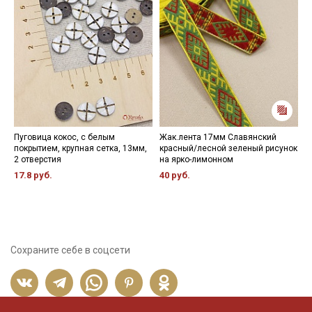
Пуговица кокос, с белым
Жак.лента 17мм Славянский
М
покрытием, крупная сетка, 13мм,
красный/лесной зеленый рисунок
г
2 отверстия
на ярко-лимонном
ш
17.8 руб.
40 руб.
7
Сохраните себе в соцсети