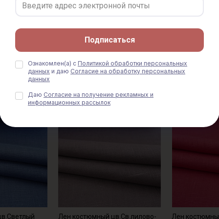
цв.Чернильно-
Лен костюмный цв.Нежно-
Лен костюмный
ен-100%, 190гр/
розовый жемчуг, ш.1.5м,
серый, ш.1.5м,
лен-100%, 180гр/м.кв
м.кв
Подписаться
 руб.
1000 руб.
1250 руб.
1000 руб.
12
-заказ
Только онлайн-заказ
Только онла
Ознакомлен(а) с
Политикой обработки персональных
данных
и даю
Согласие на обработку персональных
данных
% АКЦИЯ
СКИДКА 20% АКЦИЯ
СКИДКА
Даю
Согласие на получение рекламных и
информационных рассылок
цв.Светлый
Лен костюмный цв.Св.лилово-
Лен костюмны