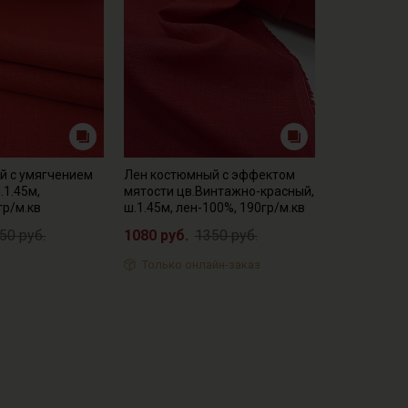
й с умягчением
Лен костюмный с эффектом
.1.45м,
мятости цв.Винтажно-красный,
гр/м.кв
ш.1.45м, лен-100%, 190гр/м.кв
50 руб.
1080 руб.
1350 руб.
Только онлайн-заказ