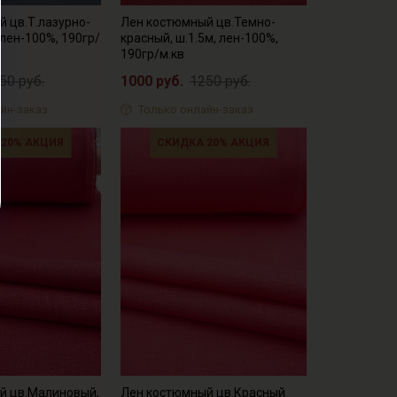
 цв.Т.лазурно-
Лен костюмный цв.Темно-
 лен-100%, 190гр/
красный, ш.1.5м, лен-100%,
190гр/м.кв
50 руб.
1000 руб.
1250 руб.
йн-заказ
Только онлайн-заказ
 20% АКЦИЯ
СКИДКА 20% АКЦИЯ
й цв.Малиновый,
Лен костюмный цв.Красный