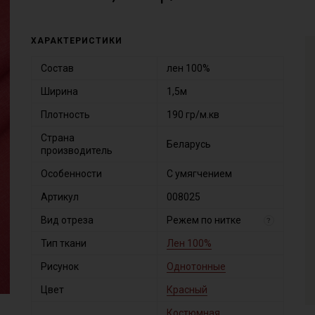
ХАРАКТЕРИСТИКИ
Состав
лен 100%
Ширина
1,5м
Плотность
190 гр/м.кв
Страна
Беларусь
производитель
Особенности
С умягчением
Артикул
008025
Вид отреза
Режем по нитке
?
Тип ткани
Лен 100%
Рисунок
Однотонные
Цвет
Красный
Костюмная
,