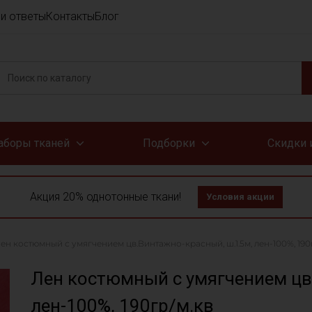
и ответы
Контакты
Блог
аборы тканей
Подборки
Скидки 
Акция 20% однотонные ткани!
Условия акции
ен костюмный с умягчением цв.Винтажно-красный, ш.1.5м, лен-100%, 190
Лен костюмный с умягчением цв
лен-100%, 190гр/м.кв