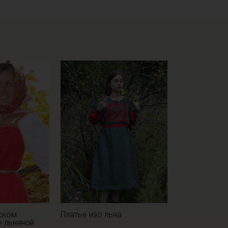
ском
Платье изо льна
е льняной