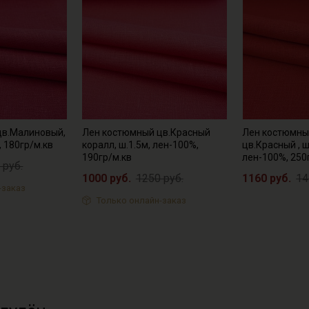
цв.Малиновый,
Лен костюмный цв.Красный
Лен костюмны
, 180гр/м.кв
коралл, ш.1.5м, лен-100%,
цв.Красный , ш
190гр/м.кв
лен-100%, 250
 руб.
1000 руб.
1250 руб.
1160 руб.
14
-заказ
Только онлайн-заказ