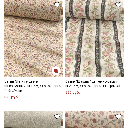
данных
и даю
Согласие на обработку персональных
данных
Даю
Согласие на получение рекламных и
информационных рассылок
Сатин "Летние цветы"
Сатин "Шарлиз" цв.темно-серый,
цв.кремовый, ш.1.6м, хлопок-100%,
ш.2.35м, хлопок-100%, 110гр/м.кв
110гр/м.кв
590 руб.
390 руб.