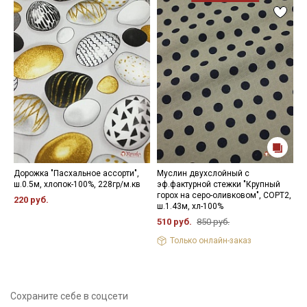
Дорожка "Пасхальное ассорти",
Муслин двухслойный с
Т
ш.0.5м, хлопок-100%, 228гр/м.кв
эф.фактурной стежки "Крупный
ц
горох на серо-оливковом", СОРТ2,
ш
220 руб.
ш.1.43м, хл-100%
5
510 руб.
850 руб.
Только онлайн-заказ
Сохраните себе в соцсети