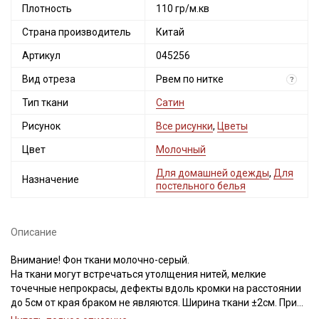
Плотность
110 гр/м.кв
Страна производитель
Китай
Артикул
045256
Вид отреза
Рвем по нитке
?
Тип ткани
Сатин
Рисунок
Все рисунки
,
Цветы
Цвет
Молочный
Для домашней одежды
,
Для
Назначение
постельного белья
Описание
Внимание! Фон ткани молочно-серый.
На ткани могут встречаться утолщения нитей, мелкие
точечные непрокрасы, дефекты вдоль кромки на расстоянии
до 5см от края браком не являются. Ширина ткани ±2см. При
продаже ткань рвем по нитке, чтобы избежать перекоса