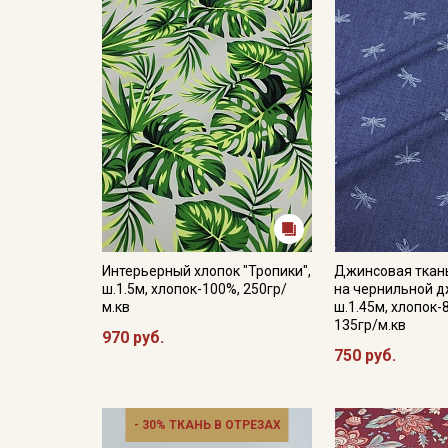
Интерьерный хлопок "Тропики",
Джинсовая ткань
ш.1.5м, хлопок-100%, 250гр/
на чернильной д
м.кв
ш.1.45м, хлопок-
135гр/м.кв
970 руб.
750 руб.
- 30% ТКАНЬ В ОТРЕЗАХ