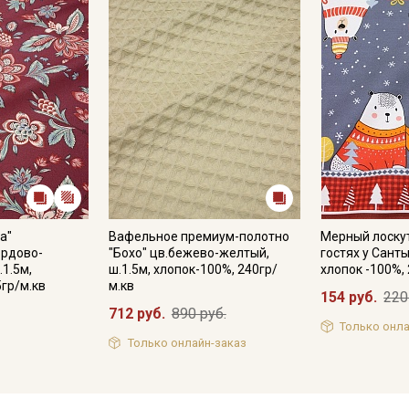
а"
Вафельное премиум-полотно
Мерный лоску
ордово-
"Бохо" цв.бежево-желтый,
гостях у Санты 
.1.5м,
ш.1.5м, хлопок-100%, 240гр/
хлопок -100%,
5гр/м.кв
м.кв
154 руб.
220
712 руб.
890 руб.
Только онла
Только онлайн-заказ