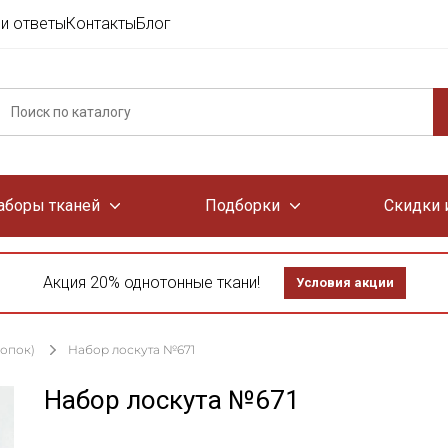
и ответы
Контакты
Блог
аборы тканей
Подборки
Скидки 
Акция 20% однотонные ткани!
Условия акции
лопок)
Набор лоскута №671
Набор лоскута №671