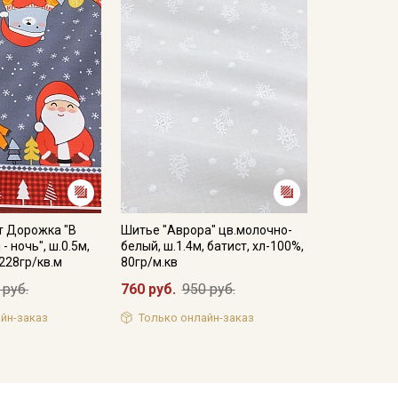
т Дорожка "В
Шитье "Аврора" цв.молочно-
- ночь", ш.0.5м,
белый, ш.1.4м, батист, хл-100%,
 228гр/кв.м
80гр/м.кв
 руб.
760 руб.
950 руб.
йн-заказ
Только онлайн-заказ