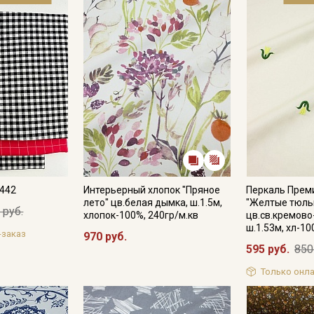
Электронная почта
оборотах. Утюжить рекомендуется слегка влажную ткань с и
вдохновения, ждущая своего часа, чтобы превратиться в ш
Обращаем внимание, что на некоторых лоскутах могут прис
непрокрасы, едва заметные уплотнения или узелки., могут 
из-за вплетения толстой нити, разряженность в плетении, 
короткие единичные вплетения нитей другого цвета, непрокр
Подписаться
затяжки, дырки, микродырки.
Просим учитывать это при заказе.
Ознакомлен(а) с
Политикой обработки персональных
данных
и даю
Согласие на обработку персональных
данных
Состав набора:
Даю
Согласие на получение рекламных и
1. Бязь "Роскошные узоры на темно-сером", ш.2.2м, хлопок-10
информационных рассылок
2. Поплин цв.Серый с синим оттенком, ш.2.2м, хлопок-100%, 1
№442
Интерьерный хлопок "Пряное
Перкаль Прем
3. Бязь цв.Черный с серым оттенком, ГОСТ, ш.1.5м, хлопок-10
лето" цв.белая дымка, ш.1.5м,
"Желтые тюль
4. Поплин цв.Серый с синим оттенком, ш.2.2м, хлопок-100%, 1
 руб.
хлопок-100%, 240гр/м.кв
цв.св.кремов
5. Бязь "Роскошные узоры на темно-сером", ш.2.2м, хлопок-10
ш.1.53м, хл-10
-заказ
970 руб.
595 руб.
850
Только онла