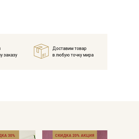
ржит информацию о ткани, от которой лоскут
ить ваши творческие идеи в жизнь.
ные эмоциями и историей.
онажей, подарив им яркие и оригинальные
й
Доставим товар
 подставки под чайник, салфетки – каждый предмет
у заказу
в любую точку мира
нения специй, чая или в качестве оригинальных
превратив обычную вещь в произведение
тических занятий, развивающий творчество и
ть, ткань не вызывает аллергии и раздражения у
ния процента усадки в готовом изделии ,
нность оттенков остается неизменной, если вы
ДКА 30%
СКИДКА 20% АКЦИЯ
пользования отбеливателей, отжим на минимальных