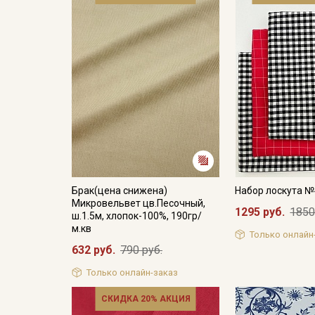
Брак(цена снижена)
Набор лоскута 
Микровельвет цв.Песочный,
1295 руб.
1850
ш.1.5м, хлопок-100%, 190гр/
м.кв
Только онлайн
632 руб.
790 руб.
Только онлайн-заказ
СКИДКА 20% АКЦИЯ