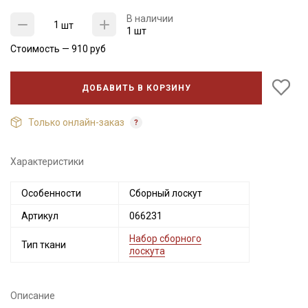
В наличии
шт
1 шт
Стоимость —
910
руб
ДОБАВИТЬ В КОРЗИНУ
Только онлайн-заказ
Характеристики
Секретная рассылка от Купава
Особенности
Сборный лоскут
Мы публикуем здесь дополнительные
Артикул
066231
промокоды и скидки до 30% на узкие
Набор сборного
категории тканей
Тип ткани
лоскута
Электронная почта
Описание