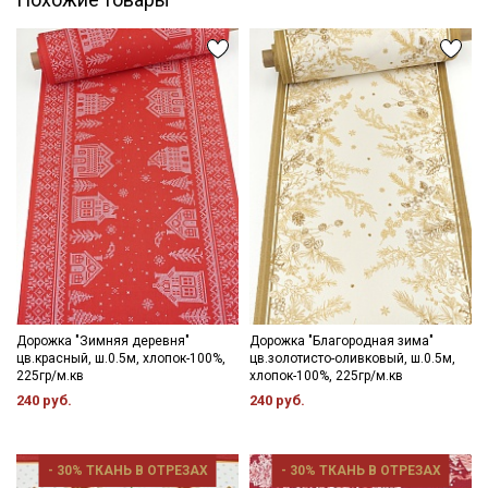
постирать отрез при температуре дальнейших стирок, не
выше 40C для исключения усадки после стирки уже в готовом
изделии.
Уход:
- стирка до 40C
- запрещены отбеливатели для цветных тканей
- сушить в подвешенном и расправленном состоянии
- гладить рекомендуется с изнаночной стороны.
Цветопередача (тон) может отличаться от оригинального
цвета ткани в зависимости от настроек вашего монитора и в
зависимости от партии.
Дорожка "Зимняя деревня"
Дорожка "Благородная зима"
цв.красный, ш.0.5м, хлопок-100%,
цв.золотисто-оливковый, ш.0.5м,
225гр/м.кв
хлопок-100%, 225гр/м.кв
240 руб.
240 руб.
- 30% ТКАНЬ В ОТРЕЗАХ
- 30% ТКАНЬ В ОТРЕЗАХ