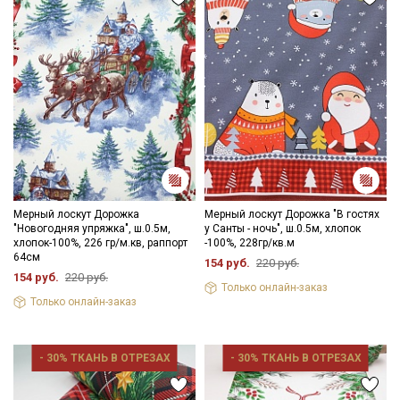
Ознакомлен(а) с
Политикой обработки персональных
данных
и даю
Согласие на обработку персональных
данных
Даю
Согласие на получение рекламных и
информационных рассылок
Мерный лоскут Дорожка
Мерный лоскут Дорожка "В гостях
"Новогодняя упряжка", ш.0.5м,
у Санты - ночь", ш.0.5м, хлопок
хлопок-100%, 226 гр/м.кв, раппорт
-100%, 228гр/кв.м
64см
154 руб.
220 руб.
154 руб.
220 руб.
Только онлайн-заказ
Только онлайн-заказ
- 30% ТКАНЬ В ОТРЕЗАХ
- 30% ТКАНЬ В ОТРЕЗАХ