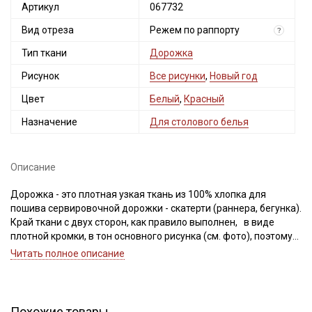
Артикул
067732
Вид отреза
Режем по раппорту
?
Тип ткани
Дорожка
Рисунок
Все рисунки
,
Новый год
Цвет
Белый
,
Красный
Назначение
Для столового белья
Описание
Дорожка - это плотная узкая ткань из 100% хлопка для
пошива сервировочной дорожки - скатерти (раннера, бегунка).
Край ткани с двух сторон, как правило выполнен, в виде
плотной кромки, в тон основного рисунка (см. фото), поэтому
при пошиве сервировочной дорожки, кромку можно не
Читать полное описание
срезать, достаточно обработать края отрезов.
Тактильно ткань приятная, обладает низкой сминаемостью,
переплетение саржевое комбинированное елочкой.
Ткань дает усадку до 6% перед пошивом рекомендуется
Похожие товары