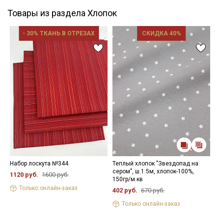
Товары из раздела Хлопок
- 30% ТКАНЬ В ОТРЕЗАХ
СКИДКА 40%
Набор лоскута №344
Теплый хлопок "Звездопад на
П
сером", ш.1.5м, хлопок-100%,
"
1120 руб.
1600 руб.
150гр/м.кв
ш
Только онлайн-заказ
402 руб.
670 руб.
8
Только онлайн-заказ