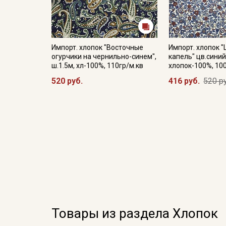
Импорт. хлопок "Восточные
Импорт. хлопок 
огурчики на чернильно-синем",
капель" цв.синий
ш.1.5м, хл-100%, 110гр/м.кв
хлопок-100%, 10
520 руб.
416 руб.
520 р
Товары из раздела Хлопок