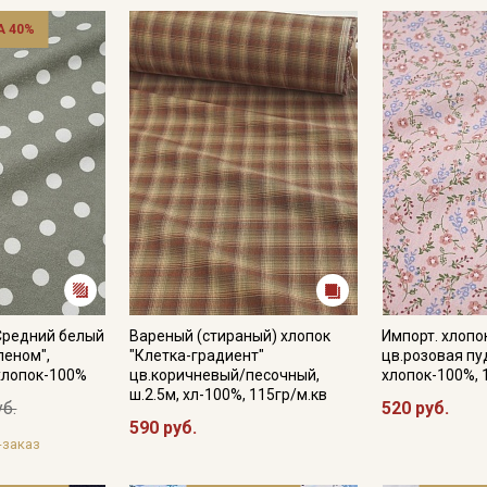
 40%
Средний белый
Вареный (стираный) хлопок
Импорт. хлопо
леном",
"Клетка-градиент"
цв.розовая пуд
 хлопок-100%
цв.коричневый/песочный,
хлопок-100%, 
ш.2.5м, хл-100%, 115гр/м.кв
уб.
520 руб.
590 руб.
-заказ