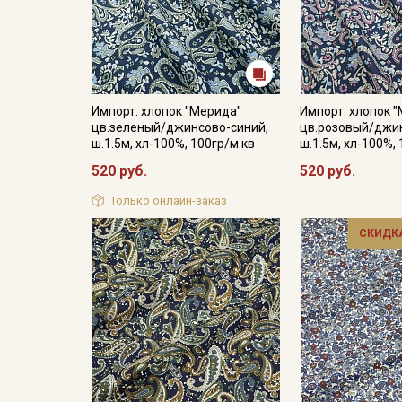
Импорт. хлопок "Мерида"
Импорт. хлопок 
цв.зеленый/джинсово-синий,
цв.розовый/джи
ш.1.5м, хл-100%, 100гр/м.кв
ш.1.5м, хл-100%,
520 руб.
520 руб.
Только онлайн-заказ
СКИДКА