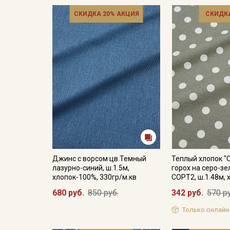
СКИДКА 20% АКЦИЯ
СКИДКА
Джинс с ворсом цв.Темный
Теплый хлопок "
лазурно-синий, ш.1.5м,
горох на серо-зе
хлопок-100%, 330гр/м.кв
СОРТ2, ш.1.48м,
680 руб.
850 руб.
342 руб.
570 р
Только онлайн