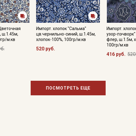
"Цветочная
Импорт. хлопок "Сальма"
Импорт. хлопо
, ш.1.45м,
цв.чернильно-синий, ш.1.45м,
узор-пэчворк
0гр/м.кв
хлопок-100%, 100гр/м.кв
флер, ш.1.5м, 
100гр/м.кв
уб.
520 руб.
416 руб.
520
ПОСМОТРЕТЬ ЕЩЕ