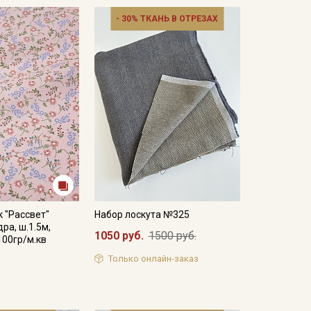
- 30% ТКАНЬ В ОТРЕЗАХ
к "Рассвет"
Набор лоскута №325
ра, ш.1.5м,
1050 руб.
1500 руб.
100гр/м.кв
Только онлайн-заказ