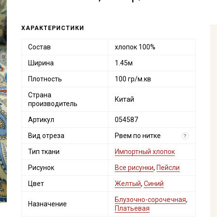
ХАРАКТЕРИСТИКИ
Состав
хлопок 100%
Ширина
1.45м
Плотность
100 гр/м.кв
Страна
Китай
производитель
Артикул
054587
Вид отреза
Рвем по нитке
?
Тип ткани
Импортный хлопок
Рисунок
Все рисунки
,
Пейсли
Цвет
Желтый
,
Синий
Блузочно-сорочечная
,
Назначение
Платьевая