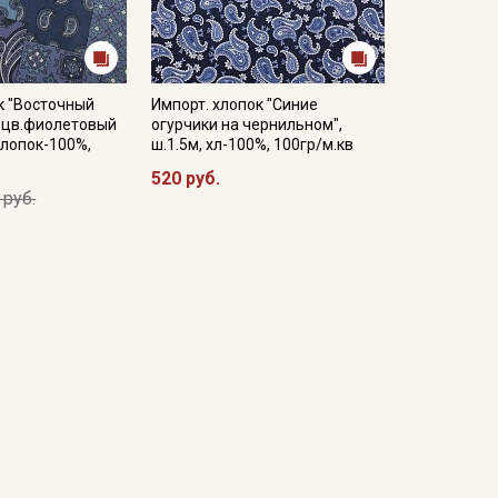
к "Восточный
Импорт. хлопок "Синие
" цв.фиолетовый
огурчики на чернильном",
хлопок-100%,
ш.1.5м, хл-100%, 100гр/м.кв
520 руб.
 руб.