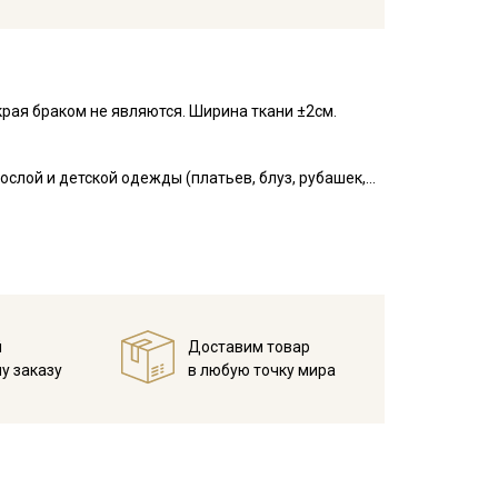
рая браком не являются. Ширина ткани ±2см.
слой и детской одежды (платьев, блуз, рубашек,
ни, в пэчворке, квилтинге, скрапбукинге, при
е выгорает, приятный на ощупь, гладкий, матовый,
я начинающих.
у, но не линяют, перед пошивом постирайте отрез
в 1 слой и прогладьте.
й
Доставим товар
у заказу
в любую точку мира
ета ткани в зависимости от настроек вашего