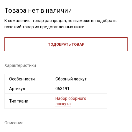
Товара нет в наличии
К сожалению, товар распродан, но вы можете подобрать
похожий товар из представленных ниже
ПОДОБРАТЬ ТОВАР
Характеристики
Секретная рассылка от Купава
Особенности
Сборный лоскут
Артикул
063191
Мы публикуем здесь дополнительные
промокоды и скидки до 30% на узкие
Набор сборного
Тип ткани
лоскута
категории тканей
Электронная почта
Описание