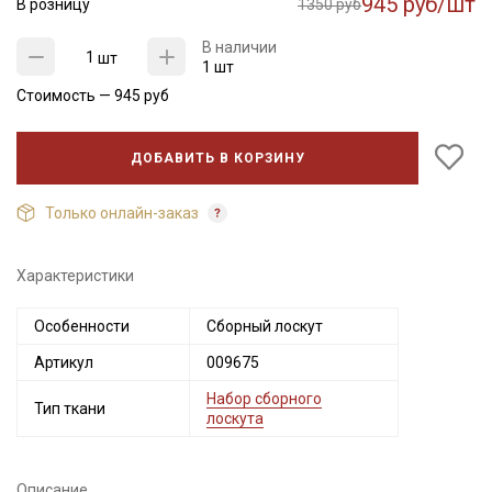
945 руб/шт
В розницу
1350 руб
В наличии
шт
1 шт
Стоимость —
945
руб
ДОБАВИТЬ В КОРЗИНУ
Только онлайн-заказ
Характеристики
Секретная рассылка от Купава
Особенности
Сборный лоскут
Мы публикуем здесь дополнительные
Артикул
009675
промокоды и скидки до 30% на узкие
категории тканей
Набор сборного
Тип ткани
лоскута
Электронная почта
Описание