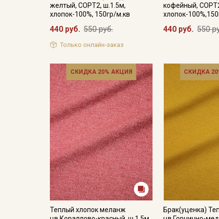
желтый, СОРТ2, ш.1.5м,
кофейный, СОРТ2
хлопок-100%, 150гр/м.кв
хлопок-100%,150
440 руб.
550 руб.
440 руб.
550 р
Только онлайн-заказ
СКИДКА 20% АКЦИЯ
СКИДКА 20
Теплый хлопок меланж
Брак(уценка) Те
цв.Кораллово-красный, ш.1.5м,
цв.Горчично-мед