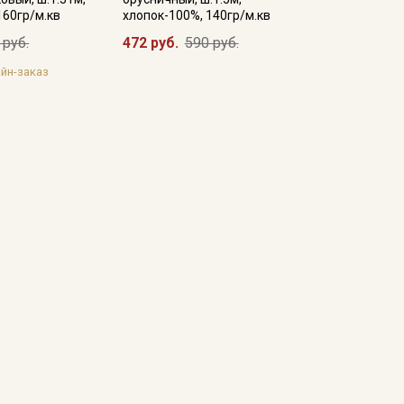
160гр/м.кв
хлопок-100%, 140гр/м.кв
 руб.
472 руб.
590 руб.
йн-заказ