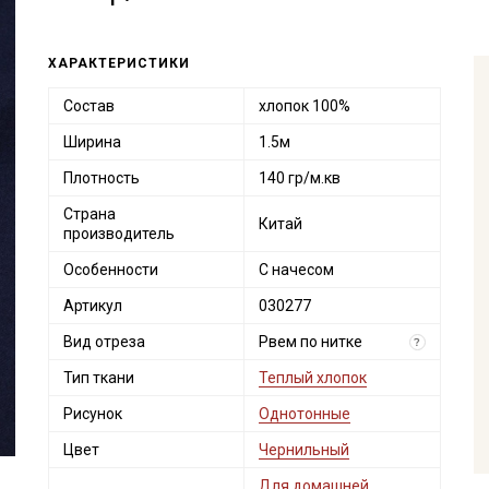
ХАРАКТЕРИСТИКИ
Состав
хлопок 100%
Ширина
1.5м
Плотность
140 гр/м.кв
Страна
Китай
производитель
Особенности
С начесом
Артикул
030277
Вид отреза
Рвем по нитке
?
Тип ткани
Теплый хлопок
Рисунок
Однотонные
Цвет
Чернильный
Для домашней