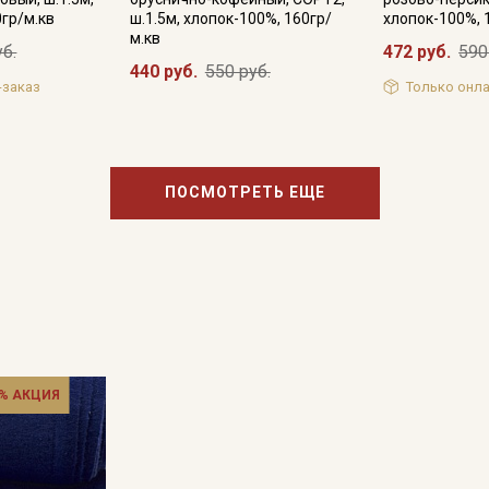
0гр/м.кв
ш.1.5м, хлопок-100%, 160гр/
хлопок-100%, 
м.кв
уб.
472 руб.
590
440 руб.
550 руб.
-заказ
Только онла
ПОСМОТРЕТЬ ЕЩЕ
% АКЦИЯ