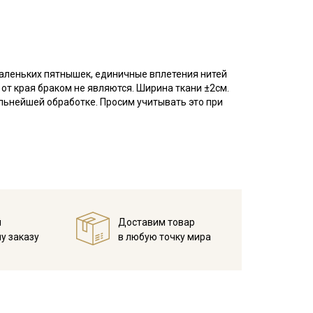
маленьких пятнышек, единичные вплетения нитей
 от края браком не являются. Ширина ткани ±2см.
льнейшей обработке. Просим учитывать это при
есом, тактильно напоминает фланель, но имеет
нежная ткань, сохраняет тепло и дарит приятные
 ткань особенно приятной, но начес со временем
ошива взрослой и детской, домашнего текстиля.
правленном виде, при температуре не выше 40C,
. Яркие расцветки рекомендуется сначала
й
Доставим товар
у заказу
в любую точку мира
 изнанку)
полотенце, чтобы не примять ворс.