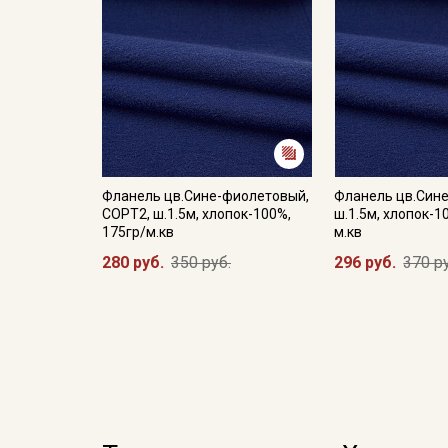
Фланель цв.Сине-фиолетовый,
Фланель цв.Син
СОРТ2, ш.1.5м, хлопок-100%,
ш.1.5м, хлопок-1
175гр/м.кв
м.кв
280 руб.
350 руб.
296 руб.
370 р