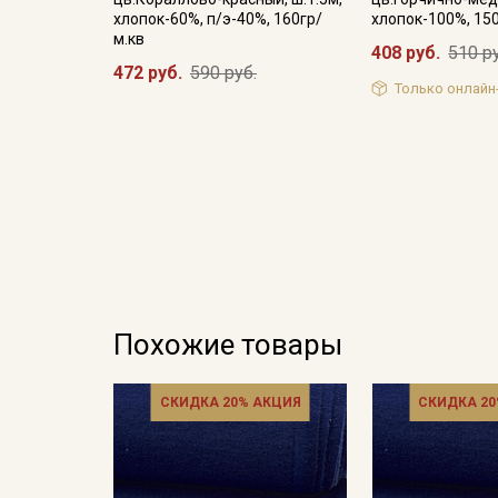
хлопок-60%, п/э-40%, 160гр/
хлопок-100%, 15
м.кв
408 руб.
510 р
472 руб.
590 руб.
Только онлайн
Похожие товары
СКИДКА 20% АКЦИЯ
СКИДКА 20