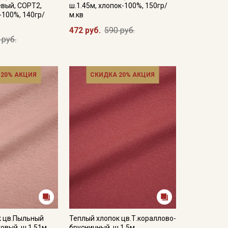
евый, СОРТ2,
ш.1.45м, хлопок-100%, 150гр/
-100%, 140гр/
м.кв
472 руб.
590 руб.
 руб.
 20% АКЦИЯ
СКИДКА 20% АКЦИЯ
к цв.Пыльный
Теплый хлопок цв.Т.кораллово-
овый, ш.1.51м,
брусничный, ш.1.5м,