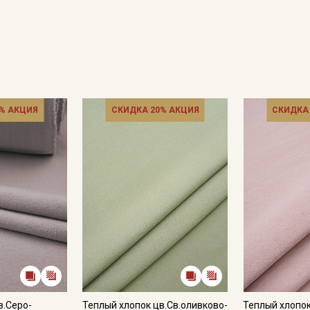
% АКЦИЯ
СКИДКА 20% АКЦИЯ
СКИДКА
Секретная рассылка от
Купава
Мы публикуем здесь дополнительные
промокоды и скидки до 30% на узкие
категории тканей
Электронная почта
в.Серо-
Теплый хлопок цв.Св.оливково-
Теплый хлопо