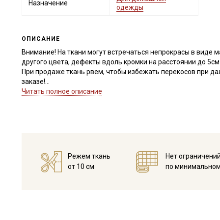
Назначение
одежды
ОПИСАНИЕ
Внимание! На ткани могут встречаться непрокрасы в виде 
другого цвета, дефекты вдоль кромки на расстоянии до 5см
При продаже ткань рвем, чтобы избежать перекосов при да
заказе!
Читать полное описание
Натуральная ткань из 100% хлопка с небольшим мягким нач
более современный внешний вид. Теплый хлопок - мягкая и 
ощущения уюта и комфорта при носке. Мягкий начес делает
имеет склонность к скатыванию. Прекрасно подходит для п
Дает усадку до 10% перед пошивом постирайте отрез в рас
высушите в 1 слой и прогладьте с осторожностью с изнанки
Режем ткань
Нет ограничени
прополоскать до прозрачной воды.
от 10 см
по минимальном
Уход:
- стирка до 40C в деликатном режиме (вывернув изделие на
- запрещены отбеливатели
- сушить в подвешенном и расправленном состоянии
- глажка только с изнаночной стороны, подложив махровое 