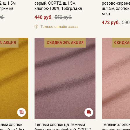
, ш.1.5м,
серый, СОРТ2, ш.1.5м,
розово-сирен
гр/м.кв
хлопок-100%, 160гр/м.кв
ш.1.5м, хлопок
м.кв
уб.
440 руб.
550 руб.
472 руб.
590
Подписаться
Только онлайн-заказ
Ознакомлен(а) с
Политикой обработки персональных
данных
и даю
Согласие на обработку персональных
% АКЦИЯ
СКИДКА 20% АКЦИЯ
СКИДКА
данных
Даю
Согласие на получение рекламных и
информационных рассылок
плый хлопок
Теплый хлопок цв.Темный
Теплый хлопо
овый, ш.1.5м,
бруснично-кофейный, СОРТ2,
розово-персик