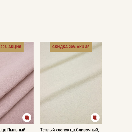
 20% АКЦИЯ
СКИДКА 20% АКЦИЯ
к цв.Пыльный
Теплый хлопок цв.Сливочный,