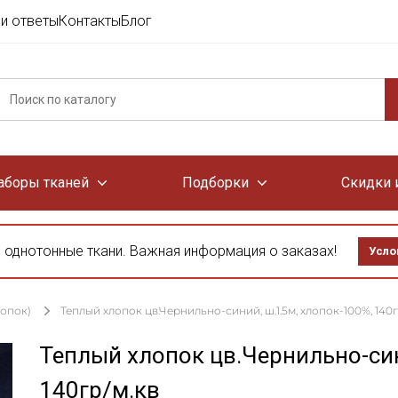
и ответы
Контакты
Блог
аборы тканей
Подборки
Скидки 
 однотонные ткани. Важная информация о заказах!
Усло
лопок)
Теплый хлопок цв.Чернильно-синий, ш.1.5м, хлопок-100%, 140г
Теплый хлопок цв.Чернильно-син
140гр/м.кв