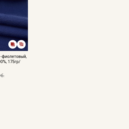
е-фиолетовый,
00%, 175гр/
уб.