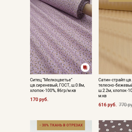
Ситец "Мелкоцветье"
Сатин-страйп цв
цв.сиреневый, ГОСТ, ш.0.8м,
телесно-бежевый
хлопок-100%, 86гр/м.кв
ш.2.2м, хлопок-1
м.кв
170 руб.
616 руб.
770 р
- 30% ТКАНЬ В ОТРЕЗАХ