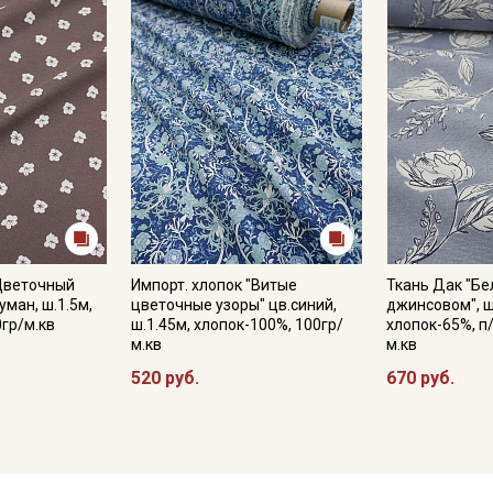
"Цветочный
Импорт. хлопок "Витые
Ткань Дак "Бе
уман, ш.1.5м,
цветочные узоры" цв.синий,
джинсовом", ш
0гр/м.кв
ш.1.45м, хлопок-100%, 100гр/
хлопок-65%, п
м.кв
м.кв
520 руб.
670 руб.