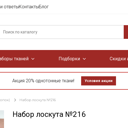
и ответы
Контакты
Блог
аборы тканей
Подборки
Скидки 
Акция 20% однотонные ткани!
Условия акции
лопок)
Набор лоскута №216
Набор лоскута №216