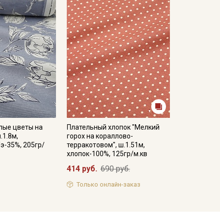
лые цветы на
Плательный хлопок "Мелкий
.1.8м,
горох на кораллово-
/э-35%, 205гр/
терракотовом", ш.1.51м,
хлопок-100%, 125гр/м.кв
414 руб.
690 руб.
Только онлайн-заказ