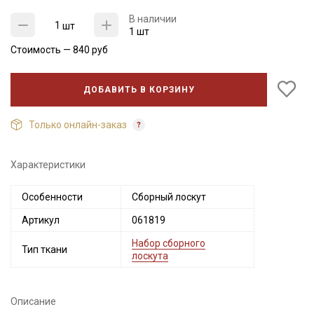
В наличии
шт
1 шт
Стоимость —
840
руб
ДОБАВИТЬ В КОРЗИНУ
Только онлайн-заказ
Характеристики
Секретная рассылка от Купава
Особенности
Сборный лоскут
Мы публикуем здесь дополнительные
Артикул
061819
промокоды и скидки до 30% на узкие
Набор сборного
категории тканей
Тип ткани
лоскута
Электронная почта
Описание