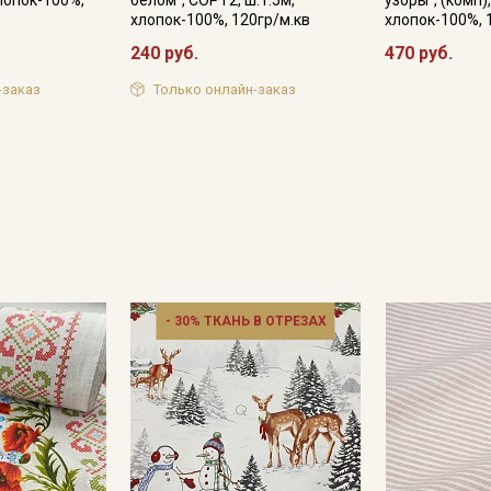
хлопок-100%,
белом", СОРТ2, ш.1.5м,
узоры", (комп),
хлопок-100%, 120гр/м.кв
хлопок-100%, 
Подписаться
240 руб.
470 руб.
-заказ
Только онлайн-заказ
Ознакомлен(а) с
Политикой обработки персональных
данных
и даю
Согласие на обработку персональных
данных
Даю
Согласие на получение рекламных и
информационных рассылок
- 30% ТКАНЬ В ОТРЕЗАХ