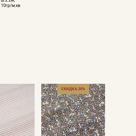
 ш.2.2м,
110гр/м.кв
СКИДКА 20%