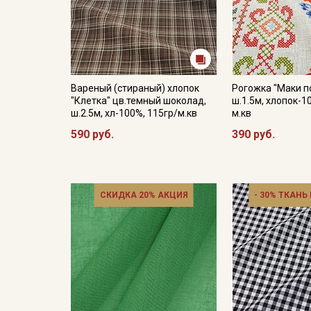
Вареный (стираный) хлопок
Рогожка "Маки п
"Клетка" цв.темный шоколад,
ш.1.5м, хлопок-1
ш.2.5м, хл-100%, 115гр/м.кв
м.кв
590 руб.
390 руб.
СКИДКА 20% АКЦИЯ
- 30% ТКАНЬ