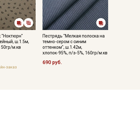
 "Ноктюрн"
Пестрядь "Мелкая полоска на
ейный, ш.1.5м,
темно-сером с синим
150гр/м.кв
оттенком", ш.1.42м,
хлопок-95%, п/э-5%, 160гр/м.кв
690 руб.
йн-заказ