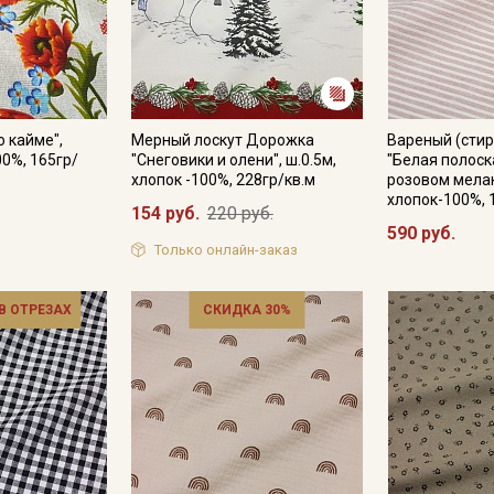
о кайме",
Мерный лоскут Дорожка
Вареный (стир
00%, 165гр/
"Снеговики и олени", ш.0.5м,
"Белая полоск
хлопок -100%, 228гр/кв.м
розовом мелан
хлопок-100%, 
154 руб.
220 руб.
590 руб.
Только онлайн-заказ
 В ОТРЕЗАХ
СКИДКА 30%