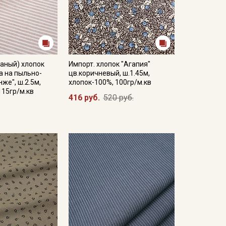
аный) хлопок
Импорт. хлопок "Агапия"
а на пыльно-
цв.коричневый, ш.1.45м,
же", ш.2.5м,
хлопок-100%, 100гр/м.кв
115гр/м.кв
416 руб.
520 руб.