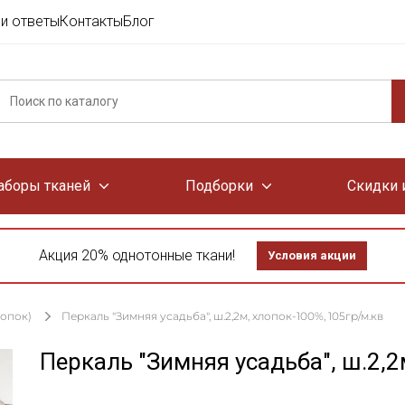
и ответы
Контакты
Блог
аборы тканей
Подборки
Скидки 
Акция 20% однотонные ткани!
Условия акции
лопок)
Перкаль "Зимняя усадьба", ш.2,2м, хлопок-100%, 105гр/м.кв
Перкаль "Зимняя усадьба", ш.2,2