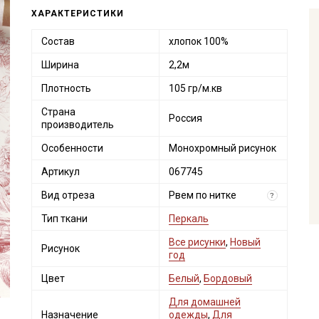
ХАРАКТЕРИСТИКИ
Состав
хлопок 100%
Ширина
2,2м
Плотность
105 гр/м.кв
Страна
Россия
производитель
Особенности
Монохромный рисунок
Артикул
067745
Вид отреза
Рвем по нитке
?
Тип ткани
Перкаль
Все рисунки
,
Новый
Рисунок
год
Цвет
Белый
,
Бордовый
Для домашней
Назначение
одежды
,
Для