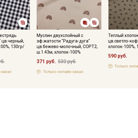
Пестрядь
Муслин двухслойный с
Теплый хлопок
" цв.черный,
эф.жатости "Радуга-дуга"
цв.светло-коф
100%, 130гр/
цв.бежево-молочный, СОРТ2,
хлопок-100%, 
ш.1.43м, хлопок-100%
590 руб.
уб.
371 руб.
530 руб.
Только онла
-заказ
Только онлайн-заказ