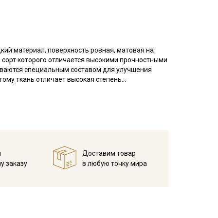
дкий материал, поверхность ровная, матовая на
, сорт которого отличается высокими прочностными
ываются специальным составом для улучшения
тому ткань отличает высокая степень
стойчивостью к износам, неаллергенна; средняя
садка до 6%.
тельное белье.
температуры на 10-15 мин; без отжима повесить
имально высокой температуры.
й
Доставим товар
у заказу
в любую точку мира
40С (При температуре воды свыше 60С ткань
; не отбеливать хлором; максимальная температура
ы; сушить в подвешенном состоянии.
кани в зависимости от настроек вашего монитора и