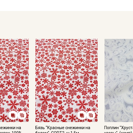
Секретная рассылка от
Купава
Мы публикуем здесь дополнительные
промокоды и скидки до 30% на узкие
категории тканей
Электронная почта
нежинки на
Бязь "Красные снежинки на
Поплин "Хруст