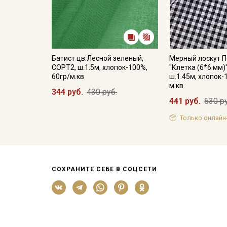
Батист цв.Лесной зеленый,
Мерный лоскут 
СОРТ2, ш.1.5м, хлопок-100%,
"Клетка (6*6 мм)
60гр/м.кв
ш.1.45м, хлопок-
м.кв
344 руб.
430 руб.
441 руб.
630 р
Только онлайн
СОХРАНИТЕ СЕБЕ В СОЦСЕТИ