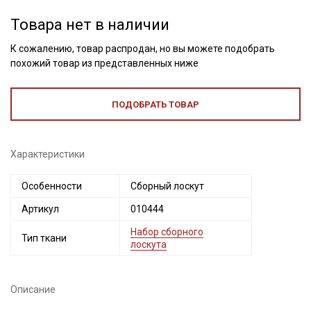
Товара нет в наличии
К сожалению, товар распродан, но вы можете подобрать
похожий товар из представленных ниже
ПОДОБРАТЬ ТОВАР
Характеристики
Секретная рассылка от Купава
Особенности
Сборный лоскут
Артикул
010444
Мы публикуем здесь дополнительные
промокоды и скидки до 30% на узкие
Набор сборного
Тип ткани
лоскута
категории тканей
Электронная почта
Описание