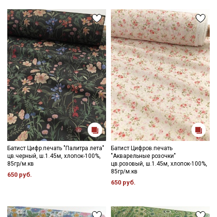
Электронная почта
Подписаться
Ознакомлен(а) с
Политикой обработки персональных
данных
и даю
Согласие на обработку персональных
данных
Даю
Согласие на получение рекламных и
информационных рассылок
Батист Цифр.печать "Палитра лета"
Батист Цифров.печать
цв.черный, ш.1.45м, хлопок-100%,
"Акварельные розочки"
85гр/м.кв
цв.розовый, ш.1.45м, хлопок-100%,
85гр/м.кв
650 руб.
650 руб.