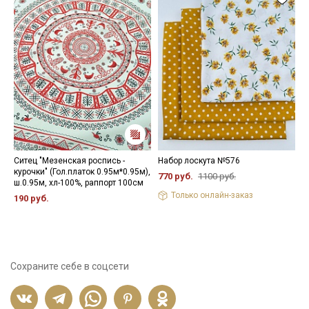
Ситец "Мезенская роспись -
Набор лоскута №576
П
курочки" (Гол.платок 0.95м*0.95м),
х
770 руб.
1100 руб.
ш.0.95м, хл-100%, раппорт 100см
4
Только онлайн-заказ
190 руб.
Сохраните себе в соцсети