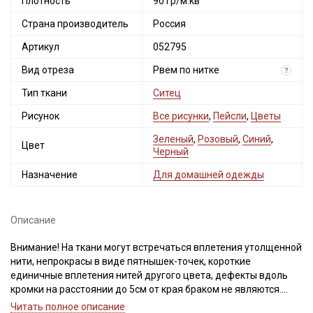
Плотность
90 гр/м.кв
Страна производитель
Россия
Артикул
052795
Вид отреза
Рвем по нитке
?
Тип ткани
Ситец
Рисунок
Все рисунки
,
Пейсли
,
Цветы
Зеленый
,
Розовый
,
Синий
,
Цвет
Черный
Назначение
Для домашней одежды
Описание
Внимание! На ткани могут встречаться вплетения утолщенной
нити, непрокрасы в виде пятнышек-точек, короткие
единичные вплетения нитей другого цвета, дефекты вдоль
кромки на расстоянии до 5см от края браком не являются.
Ширина ткани ±2см.
Читать полное описание