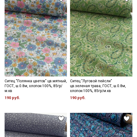
Ситец "Полянка цветов" цв.мятный,
Ситец "Луговой пейсли"
ГОСТ, ш.0.8м, хлопок-100%, 85гр/
цв.зеленая трава, ГОСТ, ш.0.8м,
м.кв
хлопок-100%, 85гр/м.кв
190 руб.
190 руб.