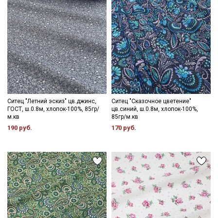
Ситец "Летний эскиз" цв.джинс,
Ситец "Сказочное цветение"
ГОСТ, ш.0.8м, хлопок-100%, 85гр/
цв.синий, ш.0.8м, хлопок-100%,
м.кв
85гр/м.кв
190 руб.
170 руб.