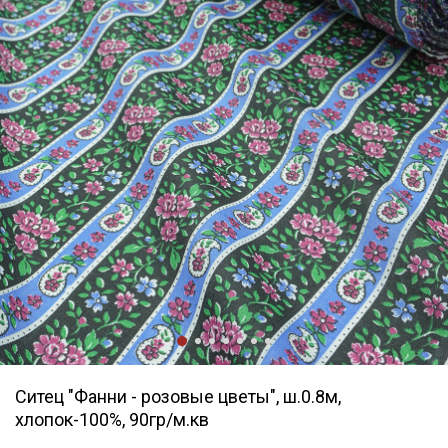
Ситец "Фанни - розовые цветы", ш.0.8м,
хлопок-100%, 90гр/м.кв