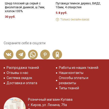
Шнур плоский цв.серый с
Пуговица темное дерево, ВИД2,
Ж
фиолетовой дымкой, ш.7мм,
10мм, 4 отверстия
у
хлопок-100%
5.8 руб.
4
30 руб.
Только онлайн-заказ
Сохраните себе в соцсети
Распродажа тканей
Работы из наших тканей
Отзывы о нас
Наши контакты
Система скидок
Способы оплаты и
Доставка и оплата
реквизиты
Типы тканей
Розничный магазин Купава
г. Киров, ул. Ленина, 79а