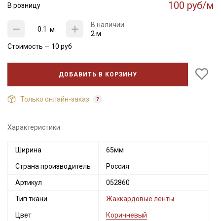
100 руб/м
В розницу
В наличии
м
2 м
Стоимость —
10
руб
ДОБАВИТЬ В КОРЗИНУ
Только онлайн-заказ
Секретная рассылка от Купава
Характеристики
Мы публикуем здесь дополнительные
промокоды и скидки до 30% на узкие
Ширина
65мм
категории тканей
Страна производитель
Россия
Артикул
052860
Электронная почта
Тип ткани
Жаккардовые ленты
Цвет
Коричневый