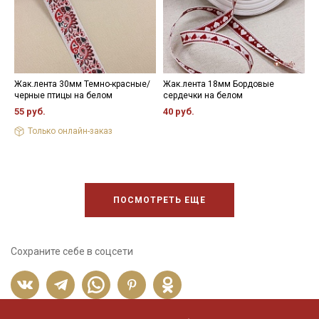
- максимальная температура стирки до 40 С, без отжима,
- противопоказано применение отбеливателей.
Цветопередача (тон) может отличаться от оригинального
цвета ткани в зависимости от настроек вашего монитора и в
зависимости от партии.
Жак.лента 30мм Темно-красные/
Жак.лента 18мм Бордовые
Ж
черные птицы на белом
сердечки на белом
н
55 руб.
40 руб.
4
Только онлайн-заказ
ПОСМОТРЕТЬ ЕЩЕ
Сохраните себе в соцсети