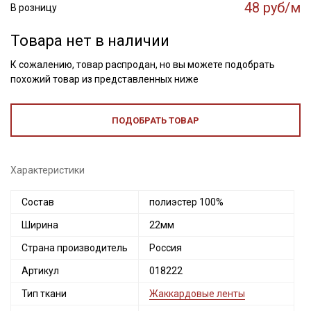
48 руб/м
В розницу
Товара нет в наличии
К сожалению, товар распродан, но вы можете подобрать
похожий товар из представленных ниже
ПОДОБРАТЬ ТОВАР
Характеристики
Состав
полиэстер 100%
Ширина
22мм
Секретная рассылка от Купава
Страна производитель
Россия
Мы публикуем здесь дополнительные
промокоды и скидки до 30% на узкие
Артикул
018222
категории тканей
Тип ткани
Жаккардовые ленты