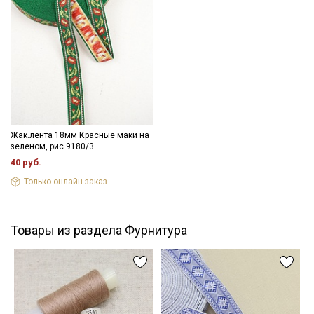
Даю
Согласие на получение рекламных и
информационных рассылок
Уход:
- максимальная температура стирки до 40 С, без отжима,
- противопоказано применение отбеливателей.
Цветопередача (тон) может отличаться от оригинального
цвета ткани в зависимости от настроек вашего монитора и в
зависимости от партии.
Жак.лента 18мм Красные маки на
зеленом, рис.9180/3
40 руб.
Только онлайн-заказ
Товары из раздела Фурнитура