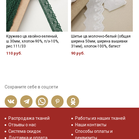
- противопоказано применение отбеливателей.
Цветопередача (тон) может отличаться от оригинального
цвета ткани в зависимости от настроек вашего монитора и в
зависимости от партии.
Кружево цв.хвойно-зеленый,
Шитье цв.молочно-белый (общая
Т
ш.30мм, хлопок-90%, п/э-10%,
ширина 50мм, ширина вышивки
г
рис.111/33
31мм), хлопок-100%, батист
п
э
110 руб.
90 руб.
6
Сохраните себе в соцсети
Распродажа тканей
Работы из наших тканей
Отзывы о нас
Наши контакты
Система скидок
Способы оплаты и
Доставка и оплата
реквизиты