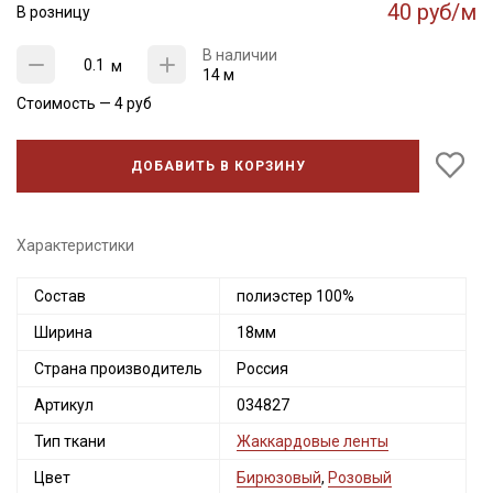
40 руб/м
В розницу
В наличии
м
14 м
Стоимость —
4
руб
ДОБАВИТЬ В КОРЗИНУ
Характеристики
Состав
полиэстер 100%
Секретная рассылка от Купава
Ширина
18мм
Мы публикуем здесь дополнительные
Страна производитель
Россия
промокоды и скидки до 30% на узкие
Артикул
034827
категории тканей
Тип ткани
Жаккардовые ленты
Электронная почта
Цвет
Бирюзовый
,
Розовый