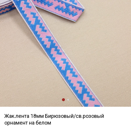
Жак.лента 18мм Бирюзовый/св.розовый
орнамент на белом