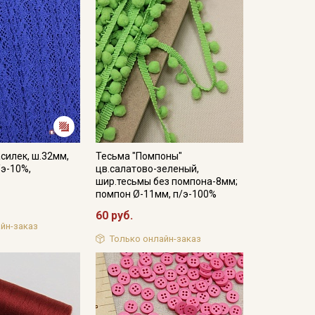
силек, ш.32мм,
Тесьма "Помпоны"
/э-10%,
цв.салатово-зеленый,
шир.тесьмы без помпона-8мм;
помпон Ø-11мм, п/э-100%
60 руб.
йн-заказ
Только онлайн-заказ