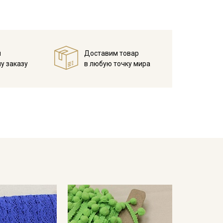
й
Доставим товар
у заказу
в любую точку мира