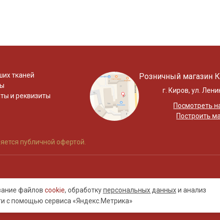
ших тканей
Розничный магазин К
ты
г. Киров, ул. Лени
ты и реквизиты
Посмотреть на
Построить м
яется публичной офертой.
ование файлов
cookie
, обработку
персональных данных
и анализ
ти с помощью сервиса «Яндекс.Метрика»