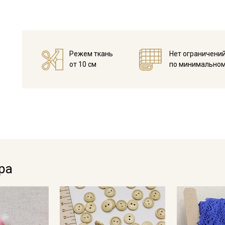
Режем ткань
Нет ограничени
от 10 см
по минимальном
Секретная рассылка от
Купава
ра
Мы публикуем здесь дополнительные
промокоды и скидки до 30% на узкие
категории тканей
Электронная почта