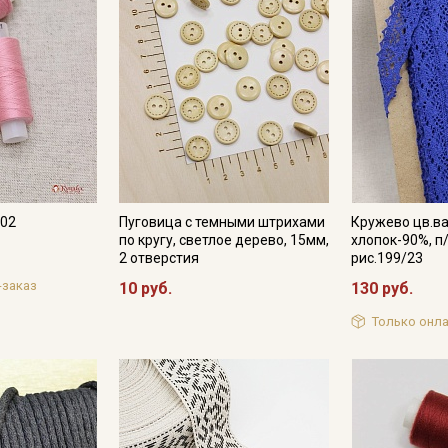
Подписаться
Ознакомлен(а) с
Политикой обработки персональных
данных
и даю
Согласие на обработку персональных
данных
Даю
Согласие на получение рекламных и
информационных рассылок
102
Пуговица с темными штрихами
Кружево цв.ва
по кругу, светлое дерево, 15мм,
хлопок-90%, п
2 отверстия
рис.199/23
-заказ
10 руб.
130 руб.
Только онла