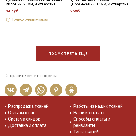
лиловый, 20мм, 4 отверстия
цв.оранжевый, 10мм, 4 отверстия
в
1
14 руб.
6 руб.
2
Только онлайн-заказ
ПОСМОТРЕТЬ ЕЩЕ
Сохраните себе в соцсети
Распродажа тканей
Работы из наших тканей
Отзывы о нас
Наши контакты
Система скидок
Способы оплаты и
Доставка и оплата
реквизиты
Типы тканей