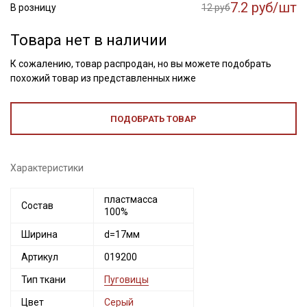
7.2 руб/шт
В розницу
12 руб
Товара нет в наличии
К сожалению, товар распродан, но вы можете подобрать
похожий товар из представленных ниже
ПОДОБРАТЬ ТОВАР
Характеристики
Секретная рассылка от Купава
пластмасса
Состав
100%
Мы публикуем здесь дополнительные
промокоды и скидки до 30% на узкие
Ширина
d=17мм
категории тканей
Артикул
019200
Тип ткани
Электронная почта
Пуговицы
Цвет
Серый