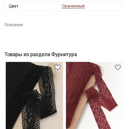
Цвет
Оранжевый
Подписаться
Описание
Ознакомлен(а) с
Политикой обработки персональных
данных
и даю
Согласие на обработку персональных
данных
Даю
Согласие на получение рекламных и
информационных рассылок
Товары из раздела Фурнитура