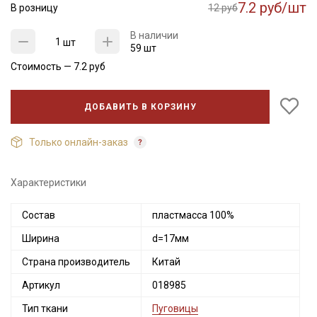
7.2 руб/шт
В розницу
12 руб
В наличии
шт
59 шт
Стоимость —
7.2
руб
ДОБАВИТЬ В КОРЗИНУ
Только онлайн-заказ
Секретная рассылка от Купава
Характеристики
Мы публикуем здесь дополнительные
Состав
пластмасса 100%
промокоды и скидки до 30% на узкие
Ширина
d=17мм
категории тканей
Страна производитель
Китай
Электронная почта
Артикул
018985
Тип ткани
Пуговицы