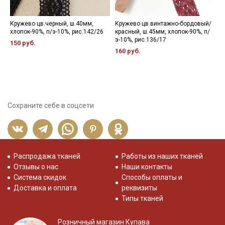
Кружево цв.черный, ш.40мм,
Кружево цв.винтажно-бордовый/
П
хлопок-90%, п/э-10%, рис.142/26
красный, ш.45мм, хлопок-90%, п/
к
э-10%, рис.136/17
о
150 руб.
160 руб.
5
Сохраните себе в соцсети
Распродажа тканей
Работы из наших тканей
Отзывы о нас
Наши контакты
Система скидок
Способы оплаты и
Доставка и оплата
реквизиты
Типы тканей
Розничный магазин Купава