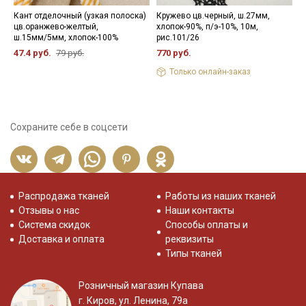
Кант отделочный (узкая полоска)
Кружево цв.черный, ш.27мм,
Н
цв.оранжево-желтый,
хлопок-90%, п/э-10%, 10м,
3
ш.15мм/5мм, хлопок-100%
рис.101/26
47.4 руб.
79 руб.
770 руб.
Только онлайн-заказ
Сохраните себе в соцсети
Распродажа тканей
Работы из наших тканей
Отзывы о нас
Наши контакты
Система скидок
Способы оплаты и
Доставка и оплата
реквизиты
Типы тканей
Розничный магазин Купава
г. Киров, ул. Ленина, 79а