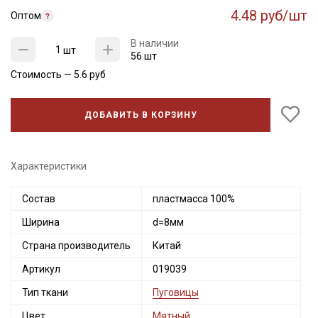
4.48 руб/шт
Оптом
В наличии
шт
56 шт
Стоимость —
5.6
руб
ДОБАВИТЬ В КОРЗИНУ
Характеристики
Секретная рассылка от Купава
Состав
пластмасса 100%
Мы публикуем здесь дополнительные
промокоды и скидки до 30% на узкие
Ширина
d=8мм
категории тканей
Страна производитель
Китай
Электронная почта
Артикул
019039
Тип ткани
Пуговицы
Цвет
Мятный