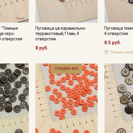
Подписаться
о "Темные
Пуговица цв.карамельно-
Пуговица темн
Ознакомлен(а) с
Политикой обработки персональных
цв.серо-
терракотовый,11мм, 4
4 отверстия
данных
и даю
Согласие на обработку персональных
4 отверстия
отверстия
данных
8.5 руб.
8 руб.
Даю
Согласие на получение рекламных и
Только онла
информационных рассылок
СКИДКА 40%