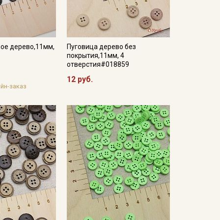
ое дерево,11мм,
Пуговица дерево без
покрытия,11мм, 4
отверстия#018859
12 руб.
йн-заказ