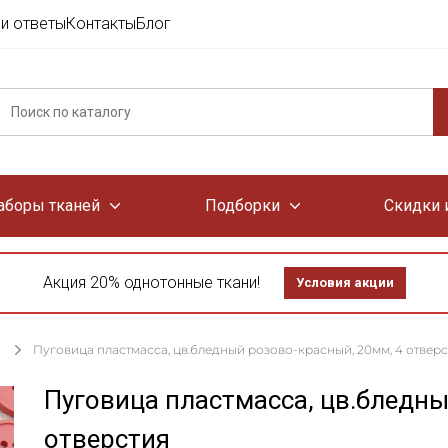
и ответы
Контакты
Блог
аборы тканей
Подборки
Скидки 
Акция 20% однотонные ткани!
Условия акции
Пуговица пластмасса, цв.бледный розово-красный, 20мм, 4 отверс
Пуговица пластмасса, цв.бледны
отверстия