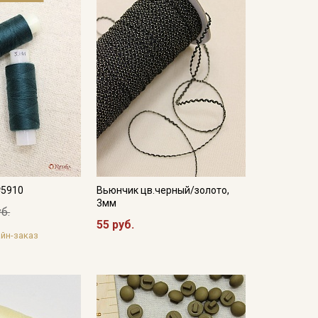
№5910
Вьюнчик цв.черный/золото,
3мм
б.
55 руб.
йн-заказ