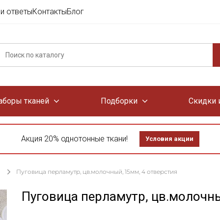
и ответы
Контакты
Блог
аборы тканей
Подборки
Скидки 
Акция 20% однотонные ткани!
Условия акции
Пуговица перламутр, цв.молочный, 15мм, 4 отверстия
Пуговица перламутр, цв.молочны