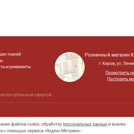
ших тканей
Розничный магазин К
ты
г. Киров, ул. Лени
ты и реквизиты
Посмотреть на
Построить м
яется публичной офертой.
ование файлов
cookie
, обработку
персональных данных
и анализ
ти с помощью сервиса «Яндекс.Метрика»