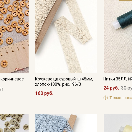
Подписаться
Ознакомлен(а) с
Политикой обработки персональных
данных
и даю
Согласие на обработку персональных
данных
Даю
Согласие на получение рекламных и
информационных рассылок
-коричневое
Кружево цв.суровый, ш.45мм,
Нитки 35ЛЛ, 
хлопок-100%, рис.196/3
24 руб.
30 ру
61
160 руб.
Только онла