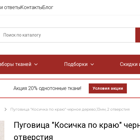
и ответы
Контакты
Блог
аборы тканей
Подборки
Скидки 
Акция 20% однотонные ткани!
Условия акции
Пуговица "Косичка по краю" черное дерево,13мм, 2 отверстия
Пуговица "Косичка по краю" чер
отверстия