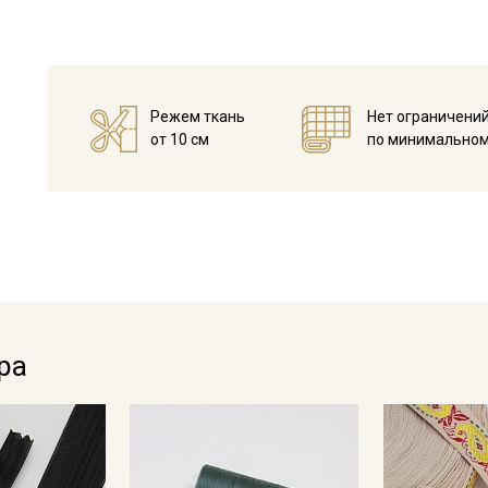
Режем ткань
Нет ограничени
от 10 см
по минимальном
Секретная рассылка от
Купава
Мы публикуем здесь дополнительные
ра
промокоды и скидки до 30% на узкие
категории тканей
Электронная почта