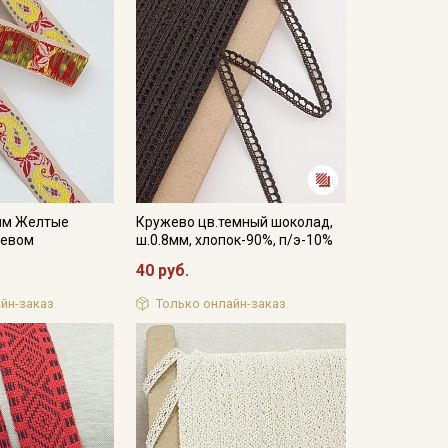
мм Желтые
Кружево цв.темный шоколад,
жевом
ш.0.8мм, хлопок-90%, п/э-10%
40 руб.
йн-заказ
Только онлайн-заказ