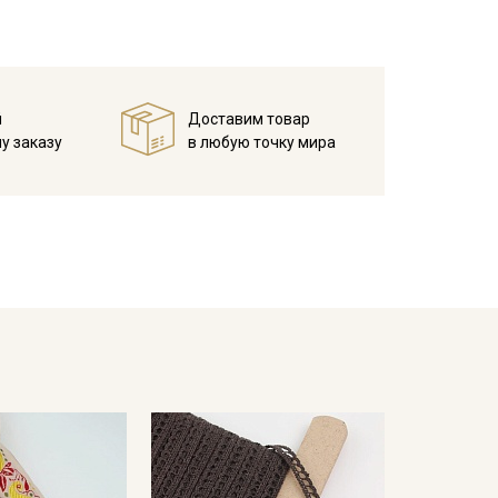
й
Доставим товар
у заказу
в любую точку мира