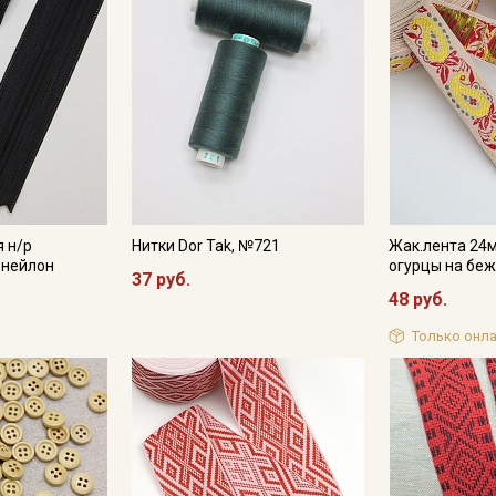
Подписаться
Ознакомлен(а) с
Политикой обработки персональных
данных
и даю
Согласие на обработку персональных
данных
Даю
Согласие на получение рекламных и
информационных рассылок
 н/р
Нитки Dor Tak, №721
Жак.лента 24
 нейлон
огурцы на бе
37 руб.
48 руб.
Только онла