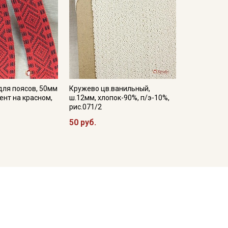
для поясов, 50мм
Кружево цв.ванильный,
нт на красном,
ш.12мм, хлопок-90%, п/э-10%,
рис.071/2
50 руб.