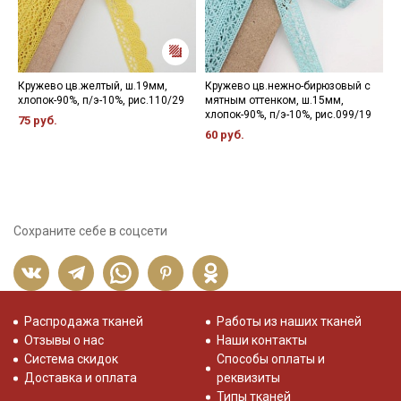
Кружево цв.желтый, ш.19мм,
Кружево цв.нежно-бирюзовый с
К
хлопок-90%, п/э-10%, рис.110/29
мятным оттенком, ш.15мм,
х
хлопок-90%, п/э-10%, рис.099/19
75 руб.
5
60 руб.
Сохраните себе в соцсети
Распродажа тканей
Работы из наших тканей
Отзывы о нас
Наши контакты
Система скидок
Способы оплаты и
Доставка и оплата
реквизиты
Типы тканей