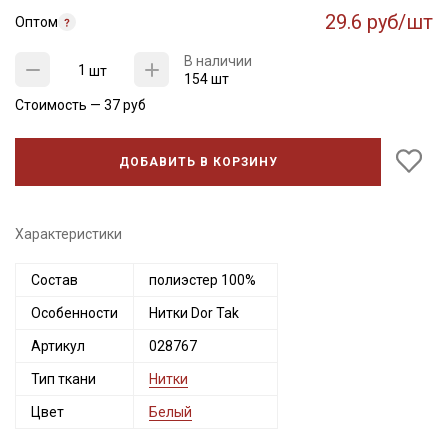
29.6 руб/шт
Оптом
В наличии
шт
154 шт
Стоимость —
37
руб
ДОБАВИТЬ В КОРЗИНУ
Характеристики
Секретная рассылка от Купава
Состав
полиэстер 100%
Особенности
Нитки Dor Tak
Мы публикуем здесь дополнительные
промокоды и скидки до 30% на узкие
Артикул
028767
категории тканей
Тип ткани
Нитки
Цвет
Белый
Электронная почта