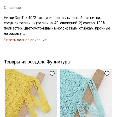
Описание
Нитки Dor Tak 40/2 - это универсальные швейные нитки,
Подписаться
средней толщины (толщина: 40. сложений: 2) состав: 100%
полиэстер. Цветоусточивы к многократым стиркам, прочные
Ознакомлен(а) с
Политикой обработки персональных
на разрыв.
данных
и даю
Согласие на обработку персональных
Если требуется подбор цвета — наш менеджер подберет для
Читать полное описание
данных
вас нужный цвет.
Даю
Согласие на получение рекламных и
Цветопередача может отличаться от оригинального цвета в
информационных рассылок
зависимости от настроек вашего монитора.
Товары из раздела Фурнитура