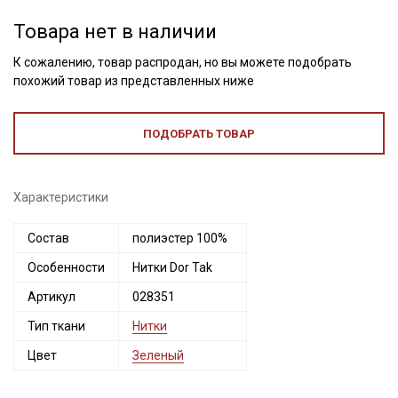
Товара нет в наличии
К сожалению, товар распродан, но вы можете подобрать
похожий товар из представленных ниже
ПОДОБРАТЬ ТОВАР
Характеристики
Состав
полиэстер 100%
Секретная рассылка от Купава
Особенности
Нитки Dor Tak
Мы публикуем здесь дополнительные
Артикул
028351
промокоды и скидки до 30% на узкие
Тип ткани
Нитки
категории тканей
Цвет
Зеленый
Электронная почта