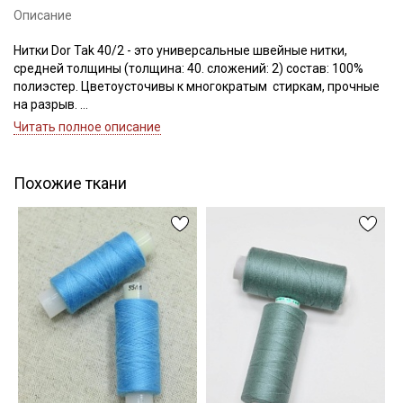
Описание
Нитки Dor Tak 40/2 - это универсальные швейные нитки,
средней толщины (толщина: 40. сложений: 2) состав: 100%
Подписаться
полиэстер. Цветоусточивы к многократым стиркам, прочные
на разрыв.
Ознакомлен(а) с
Политикой обработки персональных
Если требуется подбор цвета — наш менеджер подберет для
Читать полное описание
данных
и даю
Согласие на обработку персональных
вас нужный цвет.
данных
Цветопередача может отличаться от оригинального цвета в
зависимости от настроек вашего монитора.
Даю
Согласие на получение рекламных и
Похожие ткани
информационных рассылок