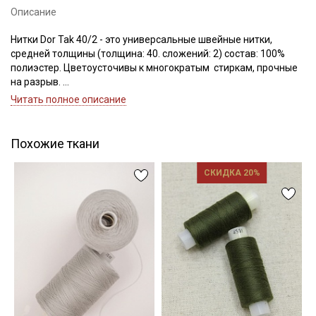
Описание
Нитки Dor Tak 40/2 - это универсальные швейные нитки,
средней толщины (толщина: 40. сложений: 2) состав: 100%
Подписаться
полиэстер. Цветоусточивы к многократым стиркам, прочные
на разрыв.
Ознакомлен(а) с
Политикой обработки персональных
Если требуется подбор цвета — наш менеджер подберет для
Читать полное описание
данных
и даю
Согласие на обработку персональных
вас нужный цвет.
данных
Цветопередача может отличаться от оригинального цвета в
зависимости от настроек вашего монитора.
Даю
Согласие на получение рекламных и
Похожие ткани
информационных рассылок
СКИДКА 20%