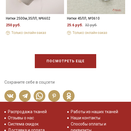
Нитки 2500м,35ЛЛ, №6602
Нитки 45ЛЛ, №3610
Н
ц
250 руб.
25.6 руб.
32 руб.
2
Только онлайн-заказ
Только онлайн-заказ
ПОСМОТРЕТЬ ЕЩЕ
Сохраните себе в соцсети
Распродажа тканей
Работы из наших тканей
Отзывы о нас
Наши контакты
Система скидок
Способы оплаты и
Доставка и оплата
реквизиты