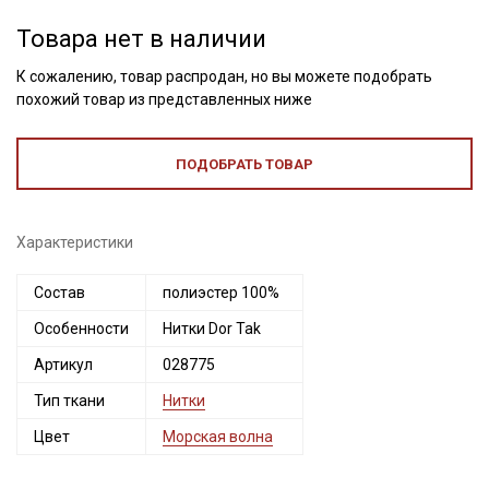
Товара нет в наличии
К сожалению, товар распродан, но вы можете подобрать
похожий товар из представленных ниже
ПОДОБРАТЬ ТОВАР
Характеристики
Состав
полиэстер 100%
Секретная рассылка от Купава
Особенности
Нитки Dor Tak
Мы публикуем здесь дополнительные
Артикул
028775
промокоды и скидки до 30% на узкие
Тип ткани
Нитки
категории тканей
Цвет
Морская волна
Электронная почта