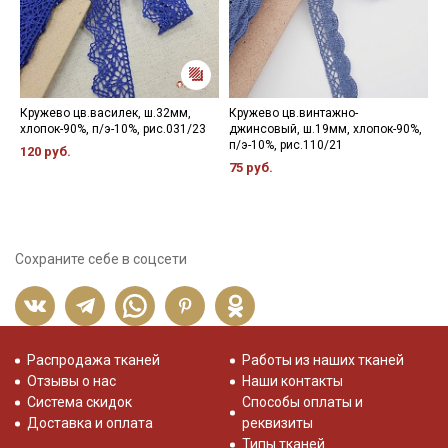
Кружево цв.василек, ш.32мм,
Кружево цв.винтажно-
В
хлопок-90%, п/э-10%, рис.031/23
джинсовый, ш.19мм, хлопок-90%,
3
п/э-10%, рис.110/21
120 руб.
5
75 руб.
Сохраните себе в соцсети
Распродажа тканей
Работы из наших тканей
Отзывы о нас
Наши контакты
Система скидок
Способы оплаты и
Доставка и оплата
реквизиты
Типы тканей