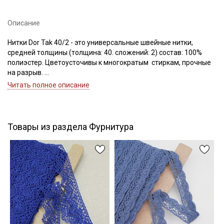
Описание
Подписаться
Нитки Dor Tak 40/2 - это универсальные швейные нитки,
средней толщины (толщина: 40. сложений: 2) состав: 100%
Ознакомлен(а) с
Политикой обработки персональных
полиэстер. Цветоусточивы к многократым стиркам, прочные
данных
и даю
Согласие на обработку персональных
на разрыв.
данных
Если требуется подбор цвета — наш менеджер подберет для
Читать полное описание
вас нужный цвет.
Даю
Согласие на получение рекламных и
информационных рассылок
Цветопередача может отличаться от оригинального цвета в
зависимости от настроек вашего монитора.
Товары из раздела Фурнитура