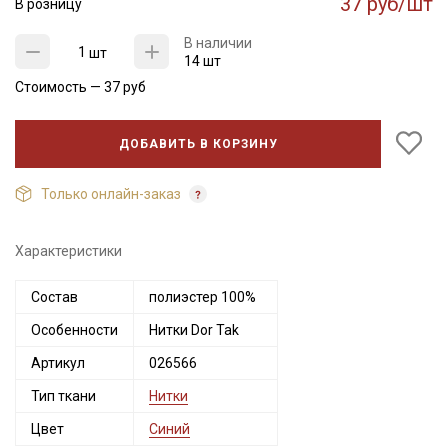
37 руб/шт
В розницу
В наличии
шт
14 шт
Стоимость —
37
руб
ДОБАВИТЬ В КОРЗИНУ
Только онлайн-заказ
Характеристики
Секретная рассылка от Купава
Состав
полиэстер 100%
Мы публикуем здесь дополнительные
Особенности
Нитки Dor Tak
промокоды и скидки до 30% на узкие
Артикул
026566
категории тканей
Тип ткани
Нитки
Электронная почта
Цвет
Синий