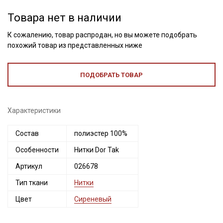
Товара нет в наличии
К сожалению, товар распродан, но вы можете подобрать
похожий товар из представленных ниже
ПОДОБРАТЬ ТОВАР
Характеристики
Состав
полиэстер 100%
Секретная рассылка от Купава
Особенности
Нитки Dor Tak
Мы публикуем здесь дополнительные
Артикул
026678
промокоды и скидки до 30% на узкие
Тип ткани
Нитки
категории тканей
Цвет
Сиреневый
Электронная почта