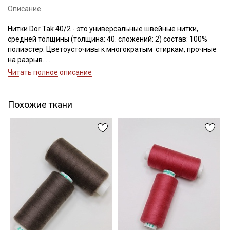
Описание
Нитки Dor Tak 40/2 - это универсальные швейные нитки,
средней толщины (толщина: 40. сложений: 2) состав: 100%
Подписаться
полиэстер. Цветоусточивы к многократым стиркам, прочные
на разрыв.
Ознакомлен(а) с
Политикой обработки персональных
Если требуется подбор цвета — наш менеджер подберет для
Читать полное описание
данных
и даю
Согласие на обработку персональных
вас нужный цвет.
данных
Цветопередача может отличаться от оригинального цвета в
зависимости от настроек вашего монитора.
Даю
Согласие на получение рекламных и
Похожие ткани
информационных рассылок