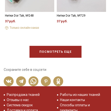
Нитки Dor Tak, №248
Нитки Dor Tak, №729
Н
37 руб.
37 руб.
3
Только онлайн-заказ
ПОСМОТРЕТЬ ЕЩЕ
Сохраните себе в соцсети
Распродажа тканей
Работы из наших тканей
Отзывы о нас
Наши контакты
Система скидок
Способы оплаты и
Доставка и оплата
реквизиты