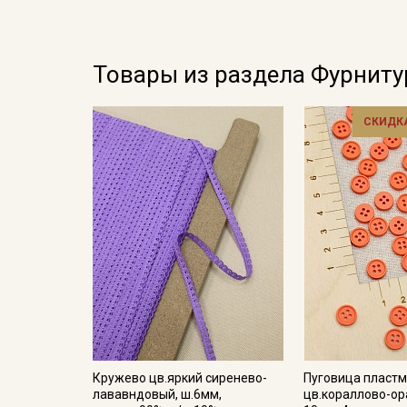
Товары из раздела Фурниту
СКИДКА
Кружево цв.яркий сиренево-
Пуговица пластм
лававндовый, ш.6мм,
цв.кораллово-о