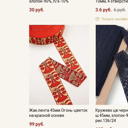
хлопок-90%, п/э-10%
10мм, 4 отверст
30 руб.
3.6 руб.
6 руб.
Только онлайн
Жак.лента 45мм Огонь-цветок
Кружево цв.черн
на красной основе
ш.45мм, хлопок-9
рис.136/24
99 руб.