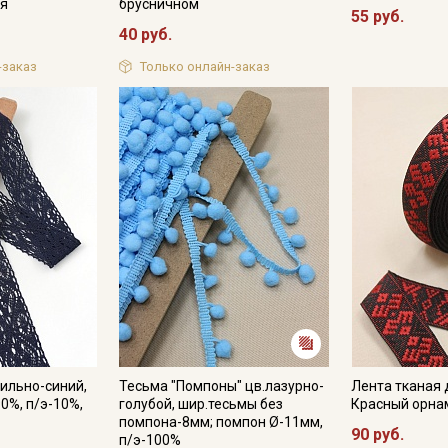
ия
брусничном
55 руб.
40 руб.
-заказ
Только онлайн-заказ
ильно-синий,
Тесьма "Помпоны" цв.лазурно-
Лента тканая 
0%, п/э-10%,
голубой, шир.тесьмы без
Красный орна
помпона-8мм; помпон Ø-11мм,
90 руб.
п/э-100%