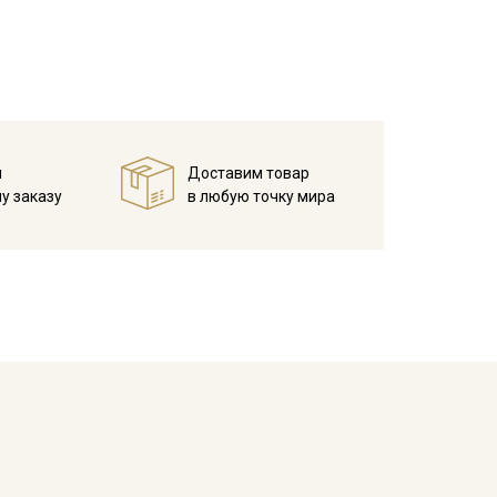
й
Доставим товар
у заказу
в любую точку мира