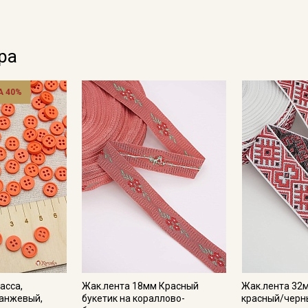
Ознакомлен(а) с
Политикой обработки персональных
данных
и даю
Согласие на обработку персональных
данных
Даю
Согласие на получение рекламных и
ра
информационных рассылок
 40%
асса,
Жак.лента 18мм Красный
Жак.лента 32
ранжевый,
букетик на кораллово-
красный/черн