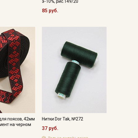
э-10%, рис.149/20
85 руб.
для поясов, 42мм
Нитки Dor Tak, №272
мент на черном
37 руб.