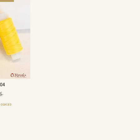
Секретная рассылка от
Купава
Мы публикуем здесь дополнительные
промокоды и скидки до 30% на узкие
категории тканей
204
Электронная почта
б.
-заказ
Подписаться