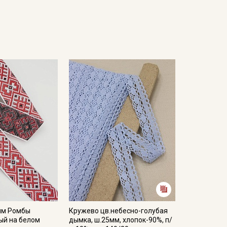
мм Ромбы
Кружево цв.небесно-голубая
ый на белом
дымка, ш.25мм, хлопок-90%, п/