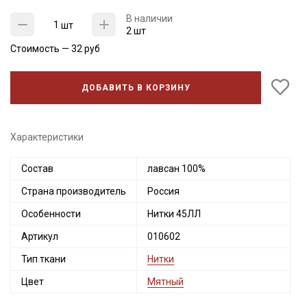
В наличии
шт
2 шт
Стоимость —
32
руб
ДОБАВИТЬ В КОРЗИНУ
Характеристики
Состав
лавсан 100%
Секретная рассылка от Купава
Страна производитель
Россия
Особенности
Нитки 45ЛЛ
Мы публикуем здесь дополнительные
промокоды и скидки до 30% на узкие
Артикул
010602
категории тканей
Тип ткани
Нитки
Цвет
Мятный
Электронная почта