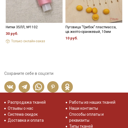
Нитки 35ЛЛ, №1102
Пуговица "Грибок" пластмасса,
Ш
цв.желто-оранжевый, 10мм
ш
30 руб.
4
10 руб.
Только онлайн-заказ
1
Сохраните себе в соцсети
Распродажа тканей
Работы из наших тканей
Отзывы о нас
Наши контакты
Система скидок
Способы оплаты и
Доставка и оплата
реквизиты
Типы тканей