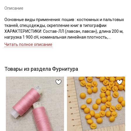
Описание
Основные виды применения: пошив : костюмных и пальтовых
Подписаться
тканей, спецодежды, скрепление книг в типографии
ХАРАКТЕРИСТИКИ: Состав-ЛЛ (лавсан, лавсан), длина 200 м,
Ознакомлен(а) с
Политикой обработки персональных
нагрузка 1 900 сН, номинальная линейная плотность,
данных
и даю
Согласие на обработку персональных
Текс(структура)- 43,5 (21Текс*2)
Читать полное описание
данных
Удлинение- 17,0, Номер игл: 90-100.
Даю
Согласие на получение рекламных и
информационных рассылок
Товары из раздела Фурнитура