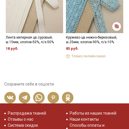
Лента киперная цв.суровый,
Кружево цв.нежно-бирюзовый,
В
ш.15мм, хлопок-50%, п/э-50%
ш.25мм, хлопок-90%, п/э-10%
7
18 руб.
85 руб.
1
Только онлайн-заказ
Сохраните себе в соцсети
Распродажа тканей
Работы из наших тканей
Отзывы о нас
Наши контакты
Система скидок
Способы оплаты и