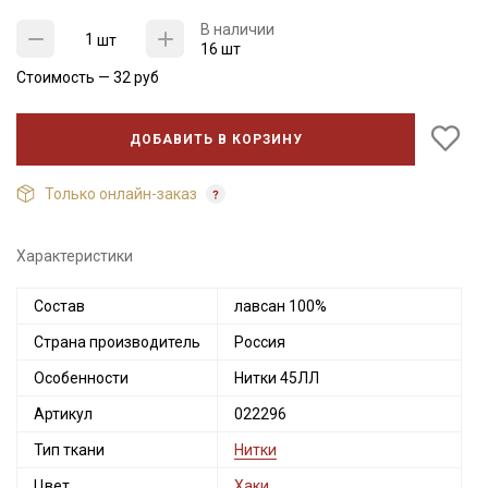
В наличии
шт
16 шт
Стоимость —
32
руб
ДОБАВИТЬ В КОРЗИНУ
Только онлайн-заказ
Характеристики
Состав
лавсан 100%
Секретная рассылка от Купава
Страна производитель
Россия
Мы публикуем здесь дополнительные
Особенности
Нитки 45ЛЛ
промокоды и скидки до 30% на узкие
Артикул
022296
категории тканей
Тип ткани
Нитки
Электронная почта
Цвет
Хаки