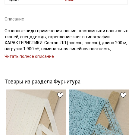
Описание
Подписаться
Основные виды применения: пошив : костюмных и пальтовых
тканей, спецодежды, скрепление книг в типографии
Ознакомлен(а) с
Политикой обработки персональных
ХАРАКТЕРИСТИКИ: Состав-ЛЛ (лавсан, лавсан), длина 200 м,
данных
и даю
Согласие на обработку персональных
нагрузка 1 900 сН, номинальная линейная плотность,
данных
Текс(структура)- 43,5 (21Текс*2)
Читать полное описание
Удлинение- 17,0, Номер игл: 90-100.
Даю
Согласие на получение рекламных и
информационных рассылок
Товары из раздела Фурнитура