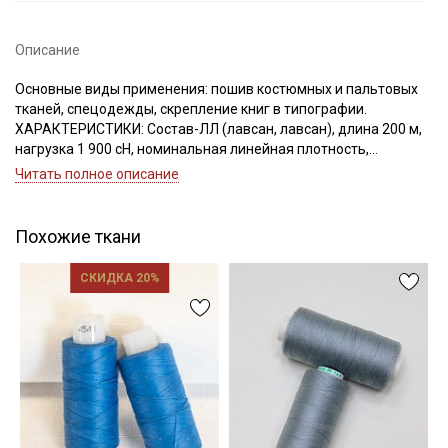
Описание
Основные виды применения: пошив костюмных и пальтовых
Подписаться
тканей, спецодежды, скрепление книг в типографии.
ХАРАКТЕРИСТИКИ: Состав-ЛЛ (лавсан, лавсан), длина 200 м,
нагрузка 1 900 сН, номинальная линейная плотность,
Ознакомлен(а) с
Политикой обработки персональных
данных
и даю
Согласие на обработку персональных
Текс(структура)- 43,5 (21Текс*2)
Читать полное описание
данных
Удлинение- 17,0, Номер игл: 90-100.
Даю
Согласие на получение рекламных и
информационных рассылок
Похожие ткани
СКИДКА 20%