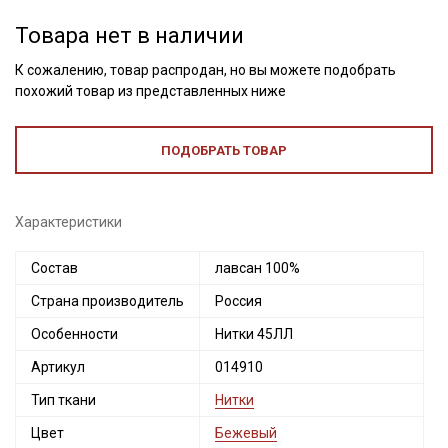
Товара нет в наличии
К сожалению, товар распродан, но вы можете подобрать
похожий товар из представленных ниже
ПОДОБРАТЬ ТОВАР
Характеристики
Состав
лавсан 100%
Страна производитель
Россия
Секретная рассылка от Купава
Особенности
Нитки 45ЛЛ
Мы публикуем здесь дополнительные
Артикул
014910
промокоды и скидки до 30% на узкие
категории тканей
Тип ткани
Нитки
Цвет
Бежевый
Электронная почта