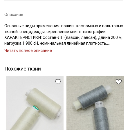
Описание
Основные виды применения: пошив : костюмных и пальтовых
Подписаться
тканей, спецодежды, скрепление книг в типографии
ХАРАКТЕРИСТИКИ: Состав-ЛЛ (лавсан, лавсан), длина 200 м,
нагрузка 1 900 сН, номинальная линейная плотность,
Ознакомлен(а) с
Политикой обработки персональных
данных
и даю
Согласие на обработку персональных
Текс(структура)- 43,5 (21Текс*2)
Читать полное описание
данных
Удлинение- 17,0, Номер игл: 90-100.
Даю
Согласие на получение рекламных и
информационных рассылок
Похожие ткани