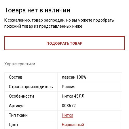
Товара нет в наличии
К сожалению, товар распродан, но вы можете подобрать
похожий товар из представленных ниже
ПОДОБРАТЬ ТОВАР
Характеристики
Состав
лавсан 100%
Страна производитель
Россия
Секретная рассылка от Купава
Особенности
Нитки 45ЛЛ
Мы публикуем здесь дополнительные
Артикул
003672
промокоды и скидки до 30% на узкие
категории тканей
Тип ткани
Нитки
Цвет
Бирюзовый
Электронная почта