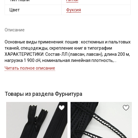
Цвет
Фуксия
Описание
Подписаться
Основные виды применения: пошив : костюмных и пальтовых
тканей, спецодежды, скрепление книг в типографии
Ознакомлен(а) с
Политикой обработки персональных
данных
и даю
Согласие на обработку персональных
ХАРАКТЕРИСТИКИ: Состав-ЛЛ (лавсан, лавсан), длина 200 м,
данных
нагрузка 1 900 сН, номинальная линейная плотность,
Текс(структура)- 43,5 (21Текс*2)
Даю
Согласие на получение рекламных и
Читать полное описание
Удлинение- 17,0, Номер игл: 90-100.
информационных рассылок
Товары из раздела Фурнитура