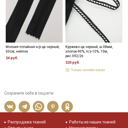
Молния потайная н/р цв.черный,
Кружево цв.черный, ш.08мм,
Ш
50см, нейлон
хлопок-90%, п/э-10%, 10м,
х
рис.092/26
24 руб.
1
320 руб.
Только онлайн-заказ
Сохраните себе в соцсети
Распродажа тканей
Работы из наших тканей