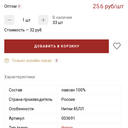
25.6 руб/шт
Оптом
В наличии
шт
33 шт
Стоимость —
32
руб
ДОБАВИТЬ В КОРЗИНУ
Только онлайн-заказ
Характеристики
Секретная рассылка от Купава
Состав
лавсан 100%
Страна производитель
Россия
Мы публикуем здесь дополнительные
промокоды и скидки до 30% на узкие
Особенности
Нитки 45ЛЛ
категории тканей
Артикул
003691
Электронная почта
Тип ткани
Нитки