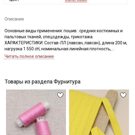
Описание
Подписаться
Основные виды применения: пошив : средних костюмных и
пальтовых тканей, спецодежды, трикотажа.
Ознакомлен(а) с
Политикой обработки персональных
ХАРАКТЕРИСТИКИ: Состав-ЛЛ (лавсан, лавсан), длина 200 м,
данных
и даю
Согласие на обработку персональных
нагрузка 1 550 сН, номинальная линейная плотность,
данных
Текс(структура)- 34,5 (16.7Текс*2)
Читать полное описание
Удлинение- 16,0, Номер игл: 80-90.
Даю
Согласие на получение рекламных и
информационных рассылок
Товары из раздела Фурнитура