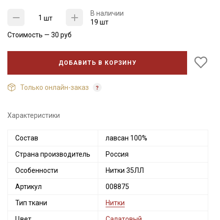
В наличии
шт
19 шт
Стоимость —
30
руб
ДОБАВИТЬ В КОРЗИНУ
Только онлайн-заказ
Характеристики
Состав
лавсан 100%
Секретная рассылка от Купава
Страна производитель
Россия
Мы публикуем здесь дополнительные
Особенности
Нитки 35ЛЛ
промокоды и скидки до 30% на узкие
Артикул
008875
категории тканей
Тип ткани
Нитки
Электронная почта
Цвет
Салатовый