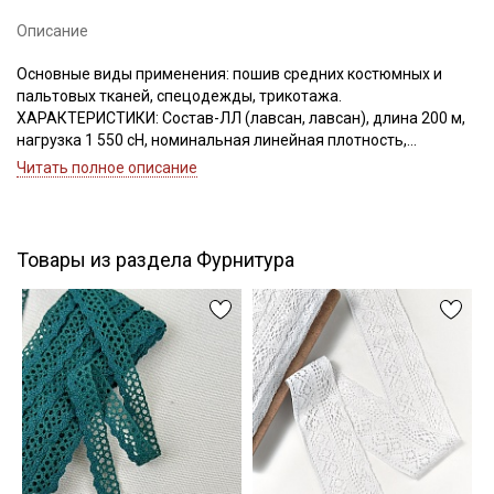
Описание
Основные виды применения: пошив средних костюмных и
Подписаться
пальтовых тканей, спецодежды, трикотажа.
ХАРАКТЕРИСТИКИ: Состав-ЛЛ (лавсан, лавсан), длина 200 м,
нагрузка 1 550 сН, номинальная линейная плотность,
Ознакомлен(а) с
Политикой обработки персональных
данных
и даю
Согласие на обработку персональных
Текс(структура)- 34,5 (16.7Текс*2)
Читать полное описание
данных
Удлинение- 16,0, Номер игл: 80-90.
Даю
Согласие на получение рекламных и
информационных рассылок
Товары из раздела Фурнитура