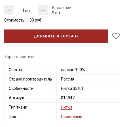
В наличии
шт
9 шт
Стоимость —
30
руб
ДОБАВИТЬ В КОРЗИНУ
Характеристики
Состав
лавсан 100%
Страна производитель
Россия
Секретная рассылка от Купава
Особенности
Нитки 35ЛЛ
Мы публикуем здесь дополнительные
Артикул
014947
промокоды и скидки до 30% на узкие
категории тканей
Тип ткани
Нитки
Цвет
Сиреневый
Электронная почта