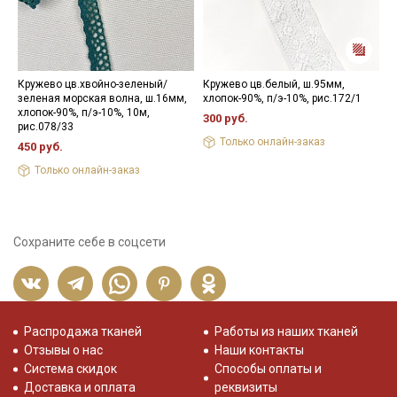
Кружево цв.хвойно-зеленый/
Кружево цв.белый, ш.95мм,
П
зеленая морская волна, ш.16мм,
хлопок-90%, п/э-10%, рис.172/1
ц
хлопок-90%, п/э-10%, 10м,
о
300 руб.
рис.078/33
1
Только онлайн-заказ
450 руб.
Только онлайн-заказ
Сохраните себе в соцсети
Распродажа тканей
Работы из наших тканей
Отзывы о нас
Наши контакты
Система скидок
Способы оплаты и
Доставка и оплата
реквизиты